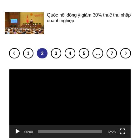
Quốc hội đồng ý giảm 30% thuế thu nhập
doanh nghiệp
1
2
3
4
5
…
7
Trình
chơi
Video
00:00
12:23