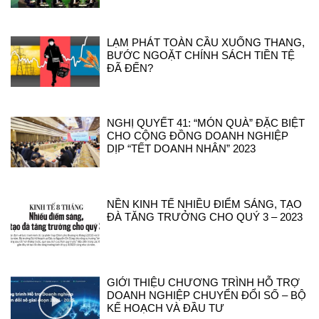
LẠM PHÁT TOÀN CẦU XUỐNG THANG,
BƯỚC NGOẶT CHÍNH SÁCH TIỀN TỆ
ĐÃ ĐẾN?
NGHỊ QUYẾT 41: “MÓN QUÀ” ĐẶC BIỆT
CHO CỘNG ĐỒNG DOANH NGHIỆP
DỊP “TẾT DOANH NHÂN” 2023
NỀN KINH TẾ NHIỀU ĐIỂM SÁNG, TẠO
ĐÀ TĂNG TRƯỞNG CHO QUÝ 3 – 2023
GIỚI THIỆU CHƯƠNG TRÌNH HỖ TRỢ
DOANH NGHIỆP CHUYỂN ĐỔI SỐ – BỘ
KẾ HOẠCH VÀ ĐẦU TƯ