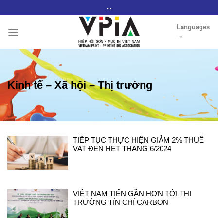
Skip
...
to
Languages
content
Kinh tế – Xã hội – Thị trường
TIẾP TỤC THỰC HIỆN GIẢM 2% THUẾ
VAT ĐẾN HẾT THÁNG 6/2024
VIỆT NAM TIẾN GẦN HƠN TỚI THỊ
TRƯỜNG TÍN CHỈ CARBON