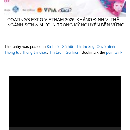
COATINGS EXPO VIETNAM 2026: KHẲNG ĐỊNH VỊ THẾ
NGÀNH SƠN & MỰC IN TRONG KỶ NGUYÊN BỀN VỮNG
This entry was posted in
Kinh tế - Xã hội - Thị trường
,
Quyết định -
Thông tư
,
Thông tin khác
,
Tin tức – Sự kiện
. Bookmark the
permalink
.
Trình
chơi
Video