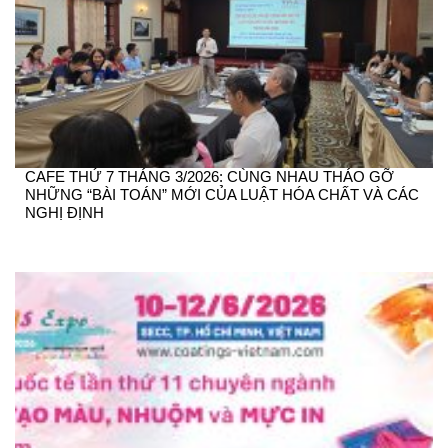
CAFE THỨ 7 THÁNG 3/2026: CÙNG NHAU THÁO GỠ
NHỮNG “BÀI TOÁN” MỚI CỦA LUẬT HÓA CHẤT VÀ CÁC
NGHỊ ĐỊNH