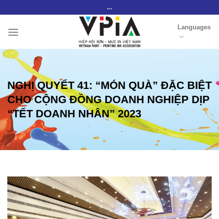
Skip
...
to
Languages
content
NGHỊ QUYẾT 41: “MÓN QUÀ” ĐẶC BIỆT
CHO CỘNG ĐỒNG DOANH NGHIỆP DỊP
“TẾT DOANH NHÂN” 2023