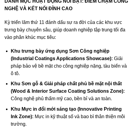
DANH MỤC HOẠT ĐỘNG NỔI BẬT: ĐIỂM CHẠM CÔNG
NGHỆ VÀ KẾT NỐI ĐỈNH CAO
Kỳ triển lãm thứ 11 đánh dấu sự ra đời của các khu vực
trưng bày chuyên sâu, giúp doanh nghiệp tập trung tối đa
vào phân khúc mục tiêu:
Khu trưng bày ứng dụng Sơn Công nghiệp
(Industrial Coatings Applications Showcase):
Giải
pháp bảo vệ bề mặt cho công nghiệp nặng, tàu biển và
ô tô.
Khu Sơn gỗ & Giải pháp chất phủ bề mặt nội thất
(Wood & Interior Surface Coating Solutions Zone):
Công nghệ phủ thẩm mỹ cao, bền bỉ và an toàn.
Khu Mực in đổi mới sáng tạo (Innovative Printing
Ink Zone):
Mực in kỹ thuật số và bao bì thân thiện môi
trường.