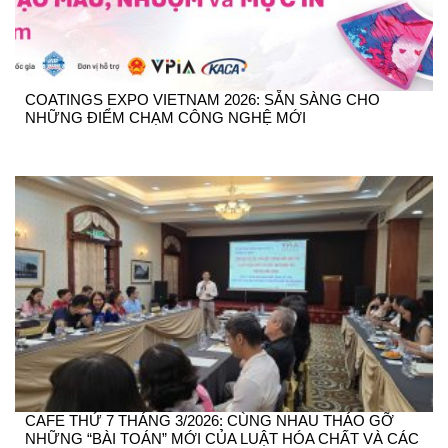
COATINGS EXPO VIETNAM 2026: SẴN SÀNG CHO
NHỮNG ĐIỂM CHẠM CÔNG NGHỆ MỚI
CAFE THỨ 7 THÁNG 3/2026: CÙNG NHAU THÁO GỠ
NHỮNG “BÀI TOÁN” MỚI CỦA LUẬT HÓA CHẤT VÀ CÁC