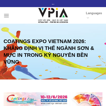
Skip
...
to
Languages
content
COATINGS EXPO VIETNAM 2026:
KHẲNG ĐỊNH VỊ THẾ NGÀNH SƠN &
MỰC IN TRONG KỶ NGUYÊN BỀN
VỮNG