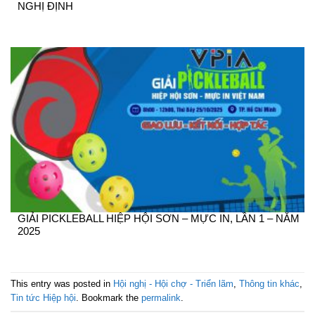
NGHỊ ĐỊNH
GIẢI PICKLEBALL HIỆP HỘI SƠN – MỰC IN, LẦN 1 – NĂM
2025
This entry was posted in
Hội nghị - Hội chợ - Triển lãm
,
Thông tin khác
,
Tin tức Hiệp hội
. Bookmark the
permalink
.