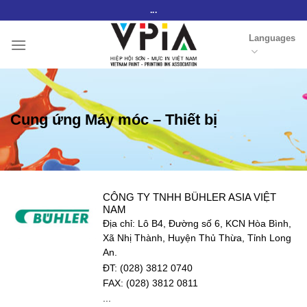
Skip
...
to
Languages
content
Cung ứng Máy móc – Thiết bị
CÔNG TY TNHH BÜHLER ASIA VIỆT
NAM
Địa chỉ: Lô B4, Đường số 6, KCN Hòa Bình,
Xã Nhị Thành, Huyện Thủ Thừa, Tỉnh Long
An.
ĐT: (028) 3812 0740
FAX: (028) 3812 0811
...