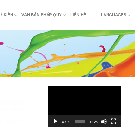
Ự KIỆN
VĂN BẢN PHÁP QUY
LIÊN HỆ
LANGUAGES
Trình
chơi
Video
00:00
12:23