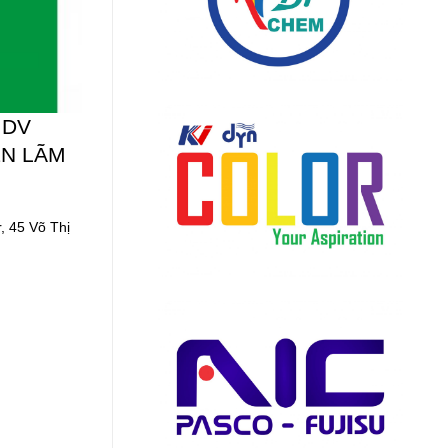
 DV
ỂN LÃM
r, 45 Võ Thị