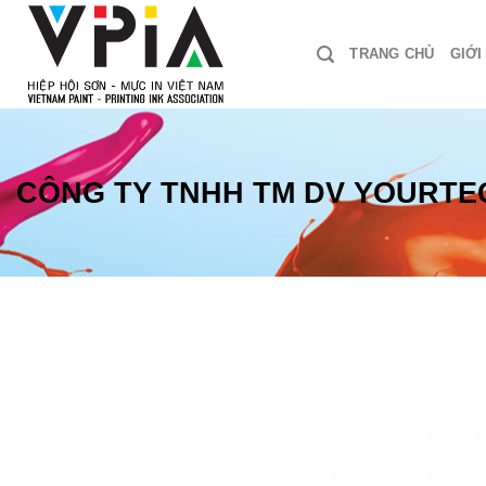
Skip
to
TRANG CHỦ
GIỚI
content
CÔNG TY TNHH TM DV YOURTE