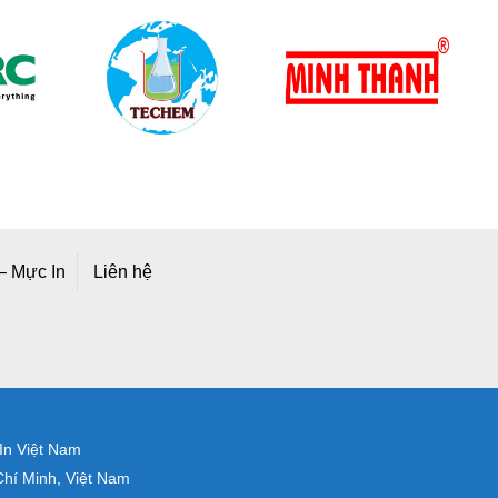
– Mực In
Liên hệ
 In Việt Nam
hí Minh, Việt Nam