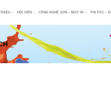
 THIỆU
HỘI VIÊN
CÔNG NGHỆ SƠN – MỰC IN
TIN TỨC – S
CH