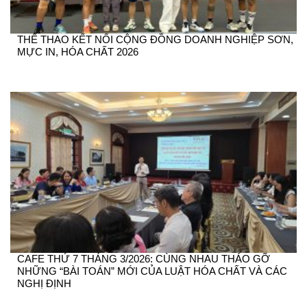
THỂ THAO KẾT NỐI CỘNG ĐỒNG DOANH NGHIỆP SƠN,
MỰC IN, HÓA CHẤT 2026
CAFE THỨ 7 THÁNG 3/2026: CÙNG NHAU THÁO GỠ
NHỮNG “BÀI TOÁN” MỚI CỦA LUẬT HÓA CHẤT VÀ CÁC
NGHỊ ĐỊNH