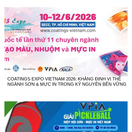
COATINGS EXPO VIETNAM 2026: KHẲNG ĐỊNH VỊ THẾ
NGÀNH SƠN & MỰC IN TRONG KỶ NGUYÊN BỀN VỮNG