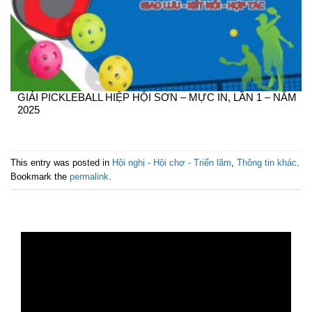
GIẢI PICKLEBALL HIỆP HỘI SƠN – MỰC IN, LẦN 1 – NĂM
2025
This entry was posted in
Hội nghị - Hội chợ - Triển lãm
,
Thông tin khác
.
Bookmark the
permalink
.
Trình
chơi
Video