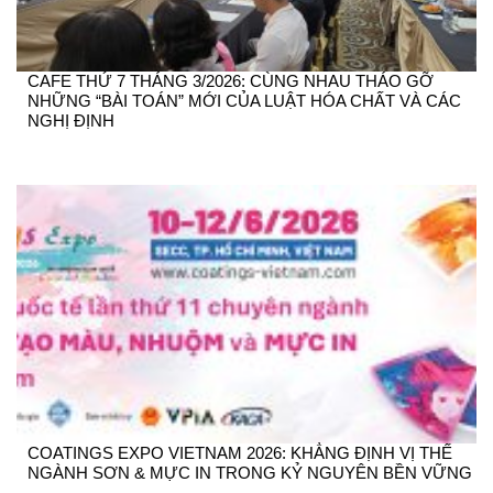
CAFE THỨ 7 THÁNG 3/2026: CÙNG NHAU THÁO GỠ
NHỮNG “BÀI TOÁN” MỚI CỦA LUẬT HÓA CHẤT VÀ CÁC
NGHỊ ĐỊNH
COATINGS EXPO VIETNAM 2026: KHẲNG ĐỊNH VỊ THẾ
NGÀNH SƠN & MỰC IN TRONG KỶ NGUYÊN BỀN VỮNG