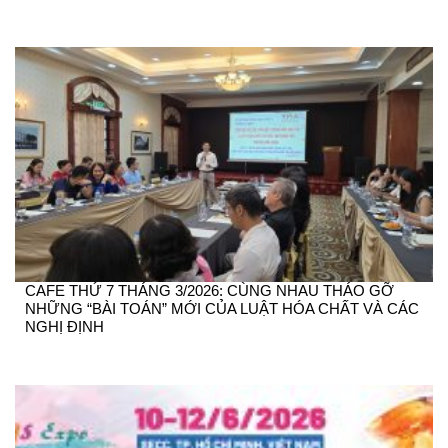
CAFE THỨ 7 THÁNG 3/2026: CÙNG NHAU THÁO GỠ
NHỮNG “BÀI TOÁN” MỚI CỦA LUẬT HÓA CHẤT VÀ CÁC
NGHỊ ĐỊNH