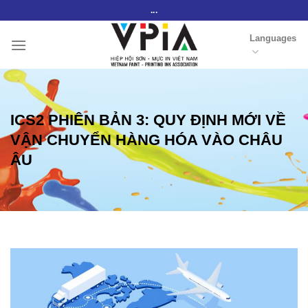
Skip
...
to
Languages
content
ICS2 PHIÊN BẢN 3: QUY ĐỊNH MỚI VỀ
VẬN CHUYỂN HÀNG HÓA VÀO CHÂU
ÂU