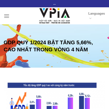
Skip
...
to
Languages
content
GDP QUÝ 1/2024 BẬT TĂNG 5,66%,
CAO NHẤT TRONG VÒNG 4 NĂM