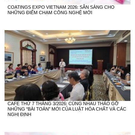
COATINGS EXPO VIETNAM 2026: SẴN SÀNG CHO
NHỮNG ĐIỂM CHẠM CÔNG NGHỆ MỚI
CAFE THỨ 7 THÁNG 3/2026: CÙNG NHAU THÁO GỠ
NHỮNG “BÀI TOÁN” MỚI CỦA LUẬT HÓA CHẤT VÀ CÁC
NGHỊ ĐỊNH