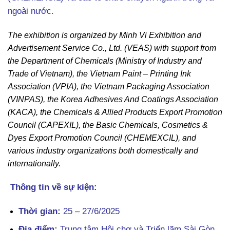
ngoài nước.
The exhibition is organized by Minh Vi Exhibition and
Advertisement Service Co., Ltd. (VEAS) with support from
the Department of Chemicals (Ministry of Industry and
Trade of Vietnam), the Vietnam Paint – Printing Ink
Association (VPIA), the Vietnam Packaging Association
(VINPAS), the Korea Adhesives And Coatings Association
(KACA), the Chemicals & Allied Products Export Promotion
Council (CAPEXIL), the Basic Chemicals, Cosmetics &
Dyes Export Promotion Council (CHEMEXCIL), and
various industry organizations both domestically and
internationally.
Thông tin về sự kiện:
Thời gian:
25 – 27/6/2025
Địa điểm:
Trung tâm Hội chợ và Triển lãm Sài Gòn