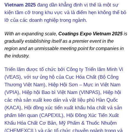
Vietnam 2025
đang dần khẳng định vị thế là một sự
kiện tầm cỡ trong khu vực và là điểm hẹn không thể bỏ
lỡ của các doanh nghiệp trong ngành.
With an expanding scale,
Coatings Expo Vietnam 2025
is
gradually establishing itself as a premier event in the
region and an unmissable meeting point for companies in
the industry.
Triển lãm được tổ chức bởi Công ty Triển lãm Minh Vi
(VEAS), với sự ủng hộ của Cục Hóa Chất (Bộ Công
Thương Việt Nam), Hiệp Hội Sơn – Mực in Việt Nam
(VPIA), Hiệp hội Bao bì Việt Nam (VINPAS), Hiệp hội
các nhà sản xuất keo dán và vật liệu phủ Hàn Quốc
(KACA), Hội đồng xúc tiến xuất khẩu hóa chất và sản
phẩm liên quan (CAPEXIL), Hội Đồng Xúc Tiến Xuất
Khẩu Hóa Chất Cơ Bản, Mỹ Phẩm & Thuốc Nhuộm
(CHEMEXCIL) và các tổ chức chuyên ngành trong và