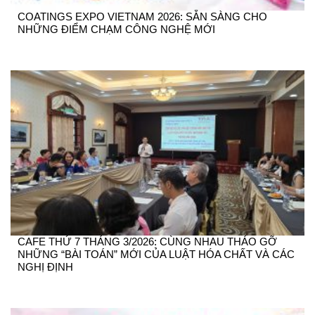
COATINGS EXPO VIETNAM 2026: SẴN SÀNG CHO
NHỮNG ĐIỂM CHẠM CÔNG NGHỆ MỚI
CAFE THỨ 7 THÁNG 3/2026: CÙNG NHAU THÁO GỠ
NHỮNG “BÀI TOÁN” MỚI CỦA LUẬT HÓA CHẤT VÀ CÁC
NGHỊ ĐỊNH