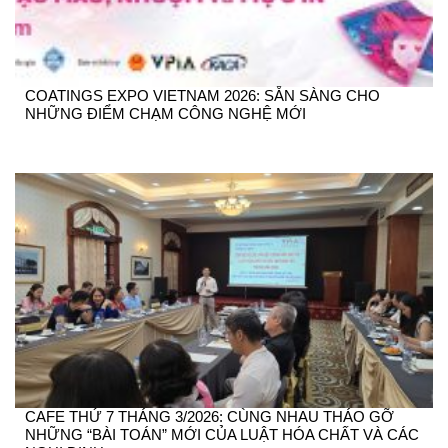
COATINGS EXPO VIETNAM 2026: SẴN SÀNG CHO
NHỮNG ĐIỂM CHẠM CÔNG NGHỆ MỚI
CAFE THỨ 7 THÁNG 3/2026: CÙNG NHAU THÁO GỠ
NHỮNG “BÀI TOÁN” MỚI CỦA LUẬT HÓA CHẤT VÀ CÁC