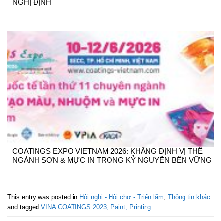
NGHỊ ĐỊNH
COATINGS EXPO VIETNAM 2026: KHẲNG ĐỊNH VỊ THẾ
NGÀNH SƠN & MỰC IN TRONG KỶ NGUYÊN BỀN VỮNG
This entry was posted in
Hội nghị - Hội chợ - Triển lãm
,
Thông tin khác
and tagged
VINA COATINGS 2023; Paint; Printing
.