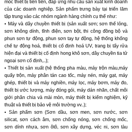
móc thiết bị tiên tiến, đáp ứng nhu cầu sản xuất kinh doanh
của các doanh nghiệp. Sản phẩm trưng bày tại triển lãm
tập trung vào các nhóm ngành hàng chính cụ thể như:
• Máy và dây chuyền thiết bị (sản xuất sơn; sơn thể lỏng,
sơn không dính, tĩnh điện, sơn bột, thi công đồng bộ và
phun sơn tự động, phun sơn tay tự động, hệ thống khống
chế tự động hoá, thiết bị cố định hoá UV, trang bị tẩy rửa
hiện đại và thiết bị cố định hong khô sơn, dây chuyền tia tử
ngoại sơn cố định,..);
• Thiết bị sản xuất (hệ thống pha màu, máy trộn màu,máy
quấy trộn, máy phân tán cao tốc, máy nén, máy gạt, máy
ghép, thiết bị và máy nghiền, máy lọc, máy bơm, máy đo,
thiết bị ước lượng, máy đóng gói, máy dán nhãn, chất môi
giới phân chia và mài mòn, máy thiết bị kiểm nghiệm, kỹ
thuật và thiết bị bảo vệ môi trường vv..);
• Sản phẩm sơn (Sơn dầu, sơn men, sơn nước, sơn
silicat, sơn cách âm, sơn chống nóng, sơn chống mốc,
sơn dính nhựa, sơn ôtô, sơn xây dựng, véc ni, sơn tàu