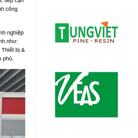
c tiếp cận
ành công
anh nghiệp
ành như:
Thiết bị &
n phủ.