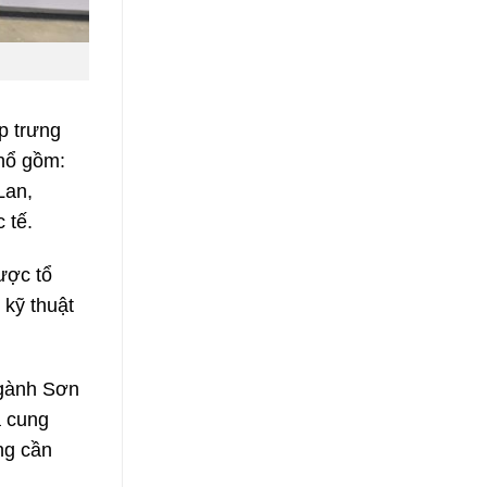
p trưng
thổ gồm:
Lan,
 tế.
ược tổ
 kỹ thuật
ngành Sơn
à cung
ng cần