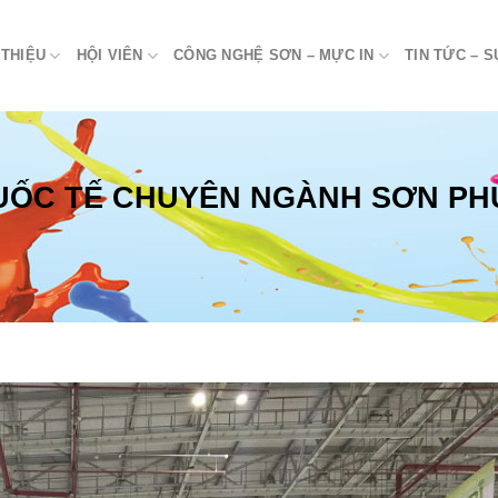
 THIỆU
HỘI VIÊN
CÔNG NGHỆ SƠN – MỰC IN
TIN TỨC – S
UỐC TẾ CHUYÊN NGÀNH SƠN PHỦ,