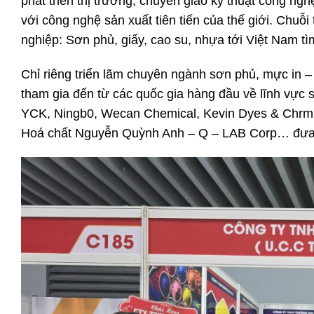
phát triển thị trường, chuyển giao kỹ thuật công n
với công nghệ sản xuất tiên tiến của thế giới. Chuỗi
nghiệp: Sơn phủ, giấy, cao su, nhựa tới Việt Nam tì
Chỉ riêng triển lãm chuyên ngành sơn phủ, mực in 
tham gia đến từ các quốc gia hàng đầu về lĩnh vực s
YCK, Ningb0, Wecan Chemical, Kevin Dyes & Chrmic
Hoá chất Nguyễn Quỳnh Anh – Q – LAB Corp… đưa t