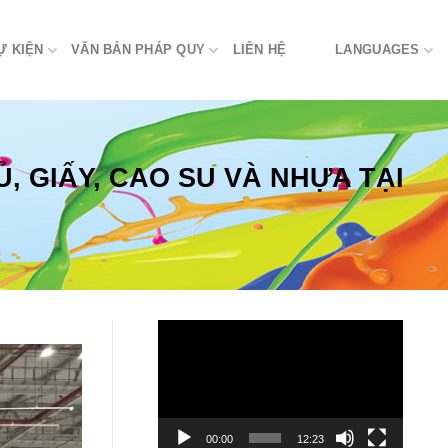
Ự KIỆN
VĂN BẢN PHÁP QUY
LIÊN HỆ
LANGUAGES
 GIẤY, CAO SU VÀ NHỰA TẠI
Trình
chơi
Video
00:00
12:23