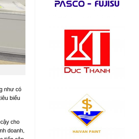
g như có
iêu biểu
 cậy cho
inh doanh,