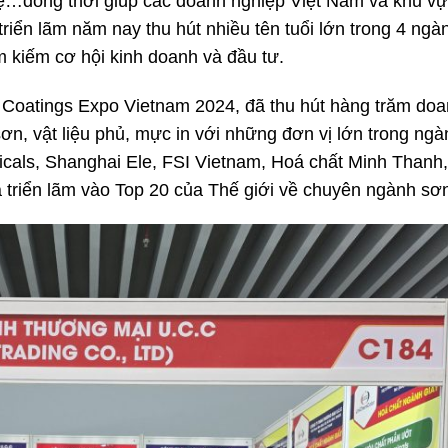
ghệ…đồng thời giúp các doanh nghiệp Việt Nam và khu vự
 triển lãm năm nay thu hút nhiều tên tuổi lớn trong 4 ng
m kiếm cơ hội kinh doanh và đầu tư.
– Coatings Expo Vietnam 2024, đã thu hút hàng trăm do
ơn, vật liệu phủ, mực in với những đơn vị lớn trong ng
als, Shanghai Ele, FSI Vietnam, Hoá chất Minh Thanh, 
riển lãm vào Top 20 của Thế giới về chuyên ngành sơ