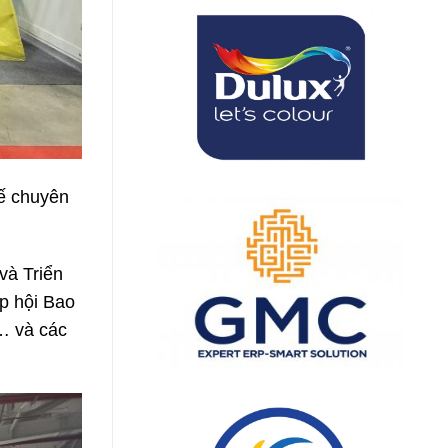
tế chuyên
và Triển
p hội Bao
… và các