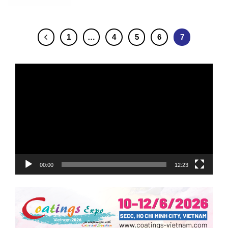
1
…
4
5
6
7
Trình
chơi
Video
00:00
12:23