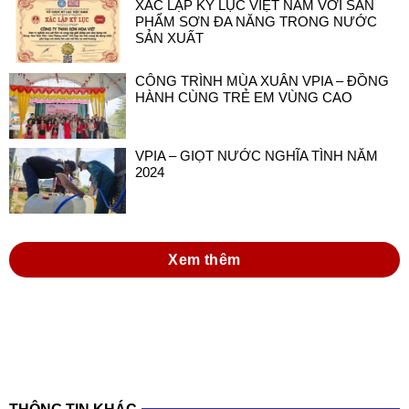
XÁC LẬP KỶ LỤC VIỆT NAM VỚI SẢN
PHẨM SƠN ĐA NĂNG TRONG NƯỚC
SẢN XUẤT
CÔNG TRÌNH MÙA XUÂN VPIA – ĐỒNG
HÀNH CÙNG TRẺ EM VÙNG CAO
VPIA – GIỌT NƯỚC NGHĨA TÌNH NĂM
2024
Xem thêm