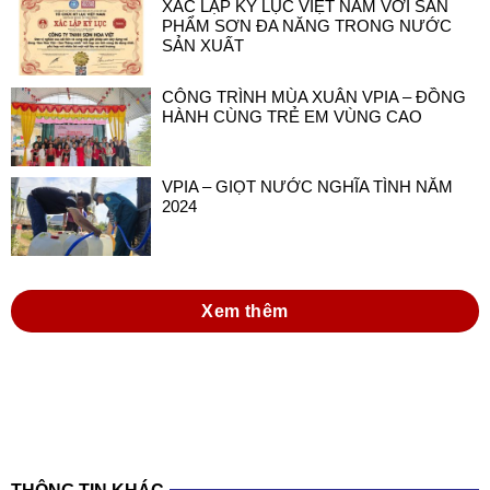
XÁC LẬP KỶ LỤC VIỆT NAM VỚI SẢN
PHẨM SƠN ĐA NĂNG TRONG NƯỚC
SẢN XUẤT
CÔNG TRÌNH MÙA XUÂN VPIA – ĐỒNG
HÀNH CÙNG TRẺ EM VÙNG CAO
VPIA – GIỌT NƯỚC NGHĨA TÌNH NĂM
2024
Xem thêm