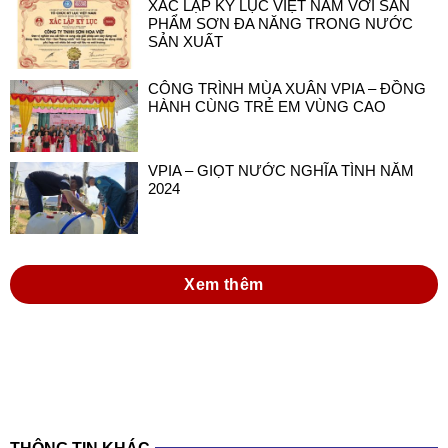
XÁC LẬP KỶ LỤC VIỆT NAM VỚI SẢN
PHẨM SƠN ĐA NĂNG TRONG NƯỚC
SẢN XUẤT
CÔNG TRÌNH MÙA XUÂN VPIA – ĐỒNG
HÀNH CÙNG TRẺ EM VÙNG CAO
VPIA – GIỌT NƯỚC NGHĨA TÌNH NĂM
2024
Xem thêm