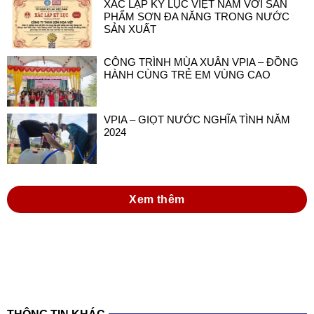
XÁC LẬP KỶ LỤC VIỆT NAM VỚI SẢN
PHẨM SƠN ĐA NĂNG TRONG NƯỚC
SẢN XUẤT
CÔNG TRÌNH MÙA XUÂN VPIA – ĐỒNG
HÀNH CÙNG TRẺ EM VÙNG CAO
VPIA – GIỌT NƯỚC NGHĨA TÌNH NĂM
2024
Xem thêm