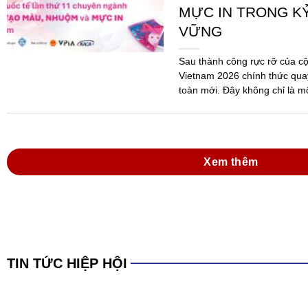
MỰC IN TRONG K
VỮNG
Sau thành công rực rỡ của c
Vietnam 2026 chính thức quay
toàn mới. Đây không chỉ là m
mà...
Xem thêm
TIN TỨC HIỆP HỘI