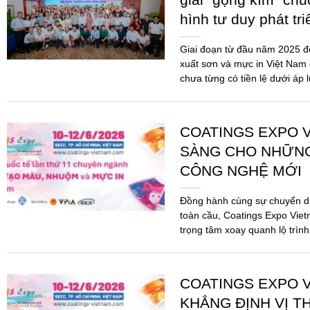
hình tư duy phát tr
Giai đoạn từ đầu năm 2025 
xuất sơn và mực in Việt Nam 
chưa từng có tiền lệ dưới áp 
COATINGS EXPO V
SÀNG CHO NHỮN
CÔNG NGHỆ MỚI
Đồng hành cùng sự chuyển d
toàn cầu, Coatings Expo Viet
trọng tâm xoay quanh lộ trình
pháp...
COATINGS EXPO V
KHẲNG ĐỊNH VỊ T