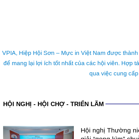
VPIA, Hiệp Hội Sơn – Mực in Việt Nam được thành 
để mang lại lợi ích tốt nhất của các hội viên. Hợ
qua việc cung cấp
HỘI NGHỊ - HỘI CHỢ - TRIỂN LÃM
Hội nghị Thường n
giải “gọng kìm” chu