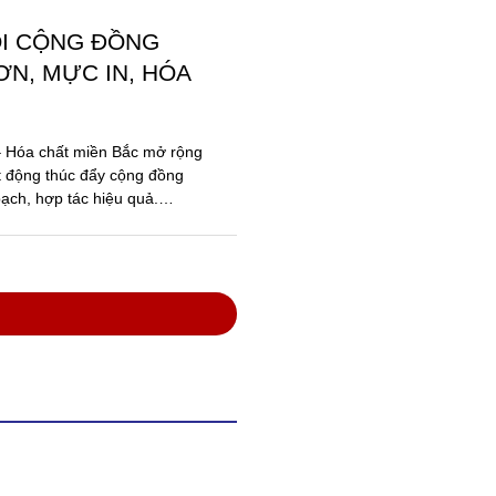
ỐI CỘNG ĐỒNG
N, MỰC IN, HÓA
 – Hóa chất miền Bắc mở rộng
t động thúc đẩy cộng đồng
ạch, hợp tác hiệu quả.