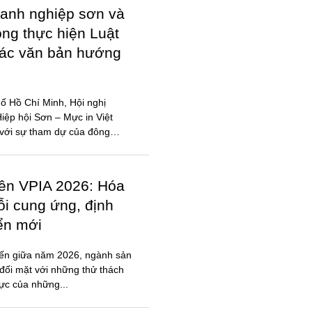
anh nghiệp sơn và
ong thực hiện Luật
các văn bản hướng
ố Hồ Chí Minh, Hội nghị
ệp hội Sơn – Mực in Việt
với sự tham dự của đông
iên VPIA 2026: Hóa
ỗi cung ứng, định
iển mới
đến giữa năm 2026, ngành sản
đối mặt với những thử thách
lực của những...