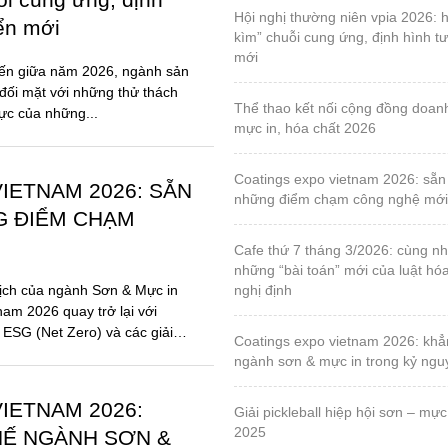
hội nghị thường niên vpia 2026: hóa giải “gọng
iển mới
kìm” chuỗi cung ứng, định hình tư
mới
đến giữa năm 2026, ngành sản
đối mặt với những thử thách
thể thao kết nối cộng đồng doanh nghiệp sơn,
lực của những...
mực in, hóa chất 2026
coatings expo vietnam 2026: sẵn sàng cho
IETNAM 2026: SẴN
những điểm chạm công nghệ mới
G ĐIỂM CHẠM
cafe thứ 7 tháng 3/2026: cùng nhau tháo gỡ
những “bài toán” mới của luật hó
ịch của ngành Sơn & Mực in
nghị định
nam 2026 quay trở lại với
 ESG (Net Zero) và các giải
coatings expo vietnam 2026: khẳng định vị thế
ngành sơn & mực in trong kỷ ng
IETNAM 2026:
giải pickleball hiệp hội sơn – mực in, lần 1 – năm
2025
HẾ NGÀNH SƠN &