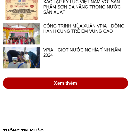
XÁC LẬP KỶ LỤC VIỆT NAM VỚI SẢN
PHẨM SƠN ĐA NĂNG TRONG NƯỚC
SẢN XUẤT
CÔNG TRÌNH MÙA XUÂN VPIA – ĐỒNG
HÀNH CÙNG TRẺ EM VÙNG CAO
VPIA – GIỌT NƯỚC NGHĨA TÌNH NĂM
2024
Xem thêm