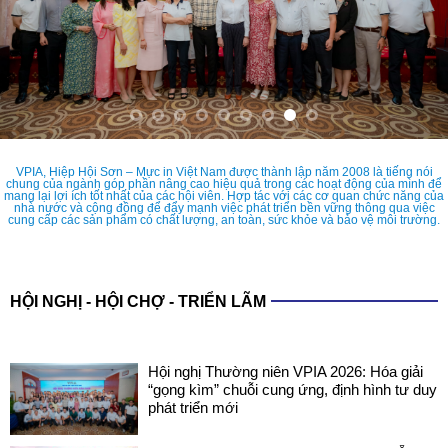
VPIA, Hiệp Hội Sơn – Mực in Việt Nam được thành lập năm 2008 là tiếng nói
chung của ngành góp phần nâng cao hiệu quả trong các hoạt động của mình để
mang lại lợi ích tốt nhất của các hội viên. Hợp tác với các cơ quan chức năng của
nhà nước và cộng đồng để đẩy mạnh việc phát triển bền vững thông qua việc
cung cấp các sản phẩm có chất lượng, an toàn, sức khỏe và bảo vệ môi trường.
HỘI NGHỊ - HỘI CHỢ - TRIỂN LÃM
Hội nghị Thường niên VPIA 2026: Hóa giải
“gọng kìm” chuỗi cung ứng, định hình tư duy
phát triển mới