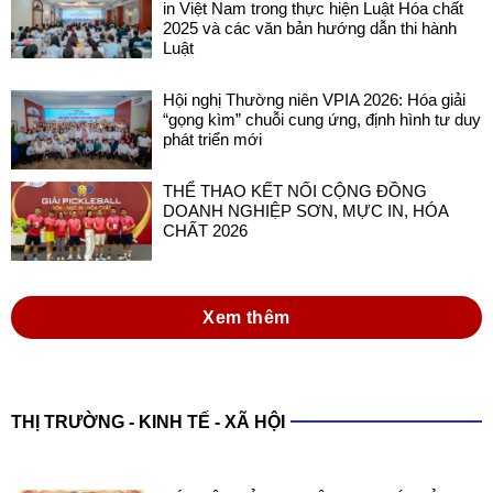
Hội nghị Thường niên VPIA 2026: Hóa giải
“gọng kìm” chuỗi cung ứng, định hình tư duy
phát triển mới
THỂ THAO KẾT NỐI CỘNG ĐỒNG
DOANH NGHIỆP SƠN, MỰC IN, HÓA
CHẤT 2026
Xem thêm
THỊ TRƯỜNG - KINH TẾ - XÃ HỘI
XÁC LẬP KỶ LỤC VIỆT NAM VỚI SẢN
PHẨM SƠN ĐA NĂNG TRONG NƯỚC
SẢN XUẤT