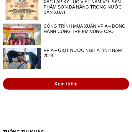
CÔNG TRÌNH MÙA XUÂN VPIA – ĐỒNG
HÀNH CÙNG TRẺ EM VÙNG CAO
VPIA – GIỌT NƯỚC NGHĨA TÌNH NĂM
2024
Xem thêm
THÔNG TIN KHÁC
đồng hành cùng doanh nghiệp sơn và mực in
việt nam trong thực hiện luật hóa chất 2025