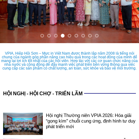
VPIA, Hiệp Hội Sơn – Mực in Việt Nam được thành lập năm 2008 là tiếng nói
chung của ngành góp phần nâng cao hiệu quả trong các hoạt động của mình để
mang lại lợi ích tốt nhất của các hội viên. Hợp tác với các cơ quan chức năng của
nhà nước và cộng đồng để đẩy mạnh việc phát triển bền vững thông qua việc
cung cấp các sản phẩm có chất lượng, an toàn, sức khỏe và bảo vệ môi trường.
HỘI NGHỊ - HỘI CHỢ - TRIỂN LÃM
Hội nghị Thường niên VPIA 2026: Hóa giải
“gọng kìm” chuỗi cung ứng, định hình tư duy
phát triển mới
COATINGS EXPO VIETNAM 2026: SẴN
SÀNG CHO NHỮNG ĐIỂM CHẠM CÔNG
NGHỆ MỚI