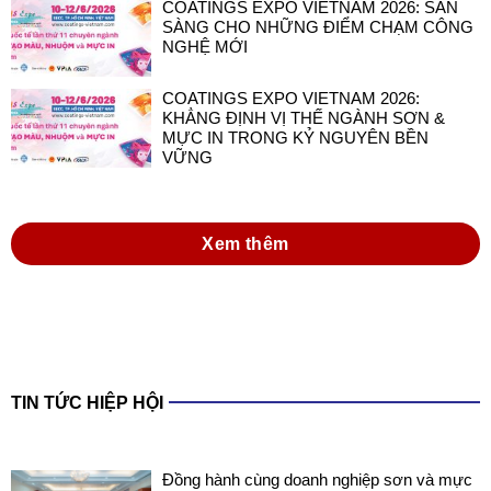
COATINGS EXPO VIETNAM 2026:
KHẲNG ĐỊNH VỊ THẾ NGÀNH SƠN &
MỰC IN TRONG KỶ NGUYÊN BỀN
VỮNG
Xem thêm
TIN TỨC HIỆP HỘI
Đồng hành cùng doanh nghiệp sơn và mực
in Việt Nam trong thực hiện Luật Hóa chất
2025 và các văn bản hướng dẫn thi hành
Luật