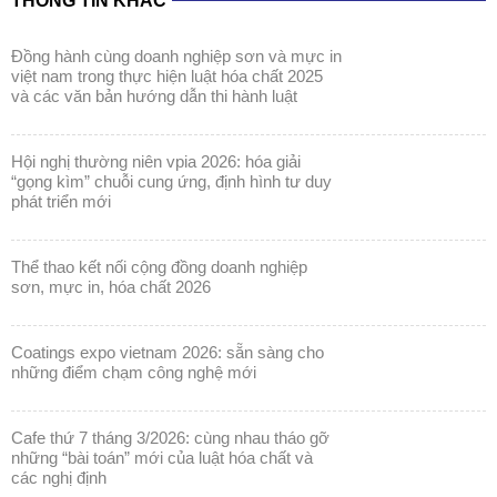
và các văn bản hướng dẫn thi hành luật
hội nghị thường niên vpia 2026: hóa giải
“gọng kìm” chuỗi cung ứng, định hình tư duy
phát triển mới
thể thao kết nối cộng đồng doanh nghiệp
sơn, mực in, hóa chất 2026
coatings expo vietnam 2026: sẵn sàng cho
những điểm chạm công nghệ mới
cafe thứ 7 tháng 3/2026: cùng nhau tháo gỡ
những “bài toán” mới của luật hóa chất và
các nghị định
coatings expo vietnam 2026: khẳng định vị
thế ngành sơn & mực in trong kỷ nguyên bền