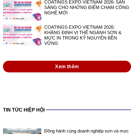
COATINGS EXPO VIETNAM 2026:
KHẲNG ĐỊNH VỊ THẾ NGÀNH SƠN &
MỰC IN TRONG KỶ NGUYÊN BỀN
VỮNG
Xem thêm
TIN TỨC HIỆP HỘI
Đồng hành cùng doanh nghiệp sơn và mực
in Việt Nam trong thực hiện Luật Hóa chất
2025 và các văn bản hướng dẫn thi hành
Luật