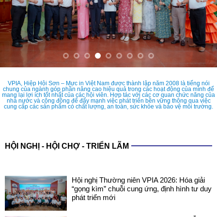
VPIA, Hiệp Hội Sơn – Mực in Việt Nam được thành lập năm 2008 là tiếng nói
chung của ngành góp phần nâng cao hiệu quả trong các hoạt động của mình để
mang lại lợi ích tốt nhất của các hội viên. Hợp tác với các cơ quan chức năng của
nhà nước và cộng đồng để đẩy mạnh việc phát triển bền vững thông qua việc
cung cấp các sản phẩm có chất lượng, an toàn, sức khỏe và bảo vệ môi trường.
HỘI NGHỊ - HỘI CHỢ - TRIỂN LÃM
Hội nghị Thường niên VPIA 2026: Hóa giải
“gọng kìm” chuỗi cung ứng, định hình tư duy
phát triển mới
COATINGS EXPO VIETNAM 2026: SẴN
SÀNG CHO NHỮNG ĐIỂM CHẠM CÔNG
NGHỆ MỚI