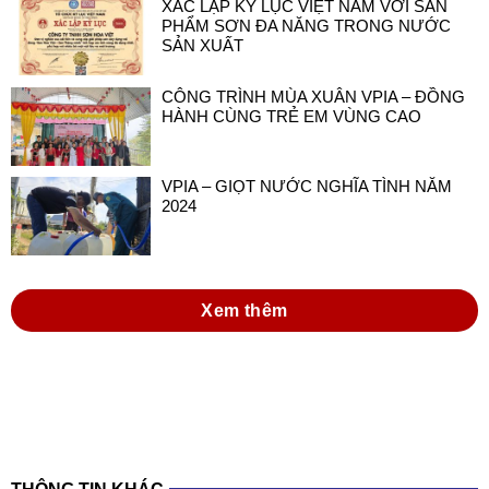
CÔNG TRÌNH MÙA XUÂN VPIA – ĐỒNG
HÀNH CÙNG TRẺ EM VÙNG CAO
VPIA – GIỌT NƯỚC NGHĨA TÌNH NĂM
2024
Xem thêm
THÔNG TIN KHÁC
đồng hành cùng doanh nghiệp sơn và mực in
việt nam trong thực hiện luật hóa chất 2025