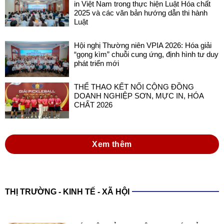
Hội nghị Thường niên VPIA 2026: Hóa giải
“gọng kìm” chuỗi cung ứng, định hình tư duy
phát triển mới
THỂ THAO KẾT NỐI CỘNG ĐỒNG
DOANH NGHIỆP SƠN, MỰC IN, HÓA
CHẤT 2026
Xem thêm
THỊ TRƯỜNG - KINH TẾ - XÃ HỘI
XÁC LẬP KỶ LỤC VIỆT NAM VỚI SẢN
PHẨM SƠN ĐA NĂNG TRONG NƯỚC
SẢN XUẤT