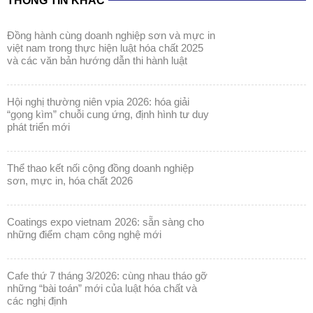
và các văn bản hướng dẫn thi hành luật
hội nghị thường niên vpia 2026: hóa giải
“gọng kìm” chuỗi cung ứng, định hình tư duy
phát triển mới
thể thao kết nối cộng đồng doanh nghiệp
sơn, mực in, hóa chất 2026
coatings expo vietnam 2026: sẵn sàng cho
những điểm chạm công nghệ mới
cafe thứ 7 tháng 3/2026: cùng nhau tháo gỡ
những “bài toán” mới của luật hóa chất và
các nghị định
coatings expo vietnam 2026: khẳng định vị
thế ngành sơn & mực in trong kỷ nguyên bền