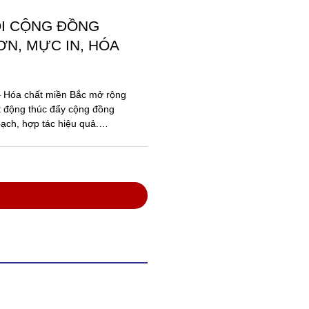
ỐI CỘNG ĐỒNG
N, MỰC IN, HÓA
 – Hóa chất miền Bắc mở rộng
t động thúc đẩy cộng đồng
ạch, hợp tác hiệu quả.