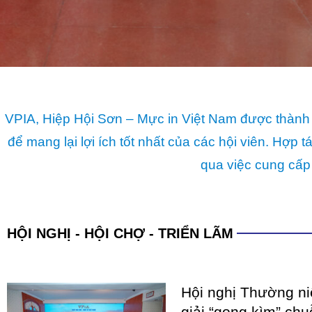
VPIA, Hiệp Hội Sơn – Mực in Việt Nam được thành 
để mang lại lợi ích tốt nhất của các hội viên. Hợ
qua việc cung cấp
HỘI NGHỊ - HỘI CHỢ - TRIỂN LÃM
Hội nghị Thường n
giải “gọng kìm” chu