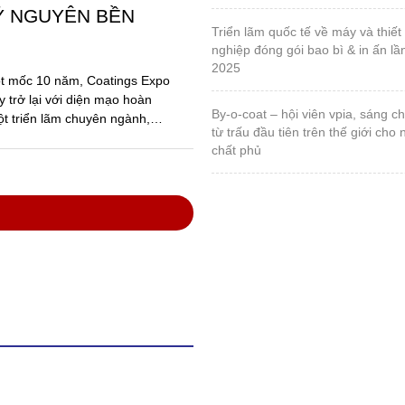
Ỷ NGUYÊN BỀN
triển lãm quốc tế về máy và thiết bị ngành công
nghiệp đóng gói bao bì & in ấn lầ
2025
ột mốc 10 năm, Coatings Expo
 trở lại với diện mạo hoàn
by-o-coat – hội viên vpia, sáng chế vật liệu silica
ột triển lãm chuyên ngành,
từ trấu đầu tiên trên thế giới cho
chất phủ