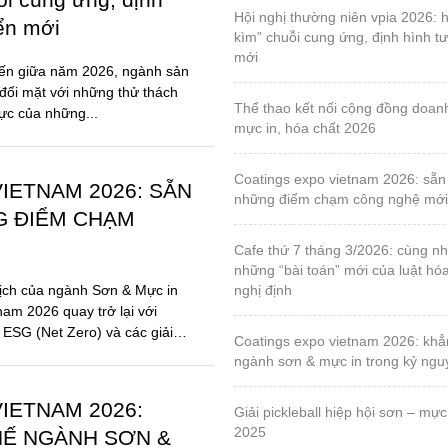
hội nghị thường niên vpia 2026: hóa giải “gọng
iển mới
kìm” chuỗi cung ứng, định hình tư
mới
đến giữa năm 2026, ngành sản
đối mặt với những thử thách
thể thao kết nối cộng đồng doanh nghiệp sơn,
lực của những...
mực in, hóa chất 2026
coatings expo vietnam 2026: sẵn sàng cho
IETNAM 2026: SẴN
những điểm chạm công nghệ mới
G ĐIỂM CHẠM
cafe thứ 7 tháng 3/2026: cùng nhau tháo gỡ
những “bài toán” mới của luật hó
ịch của ngành Sơn & Mực in
nghị định
nam 2026 quay trở lại với
 ESG (Net Zero) và các giải
coatings expo vietnam 2026: khẳng định vị thế
ngành sơn & mực in trong kỷ ng
IETNAM 2026:
giải pickleball hiệp hội sơn – mực in, lần 1 – năm
2025
HẾ NGÀNH SƠN &