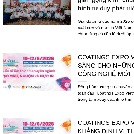
hình tư duy phát tr
Giai đoạn từ đầu năm 2025 
xuất sơn và mực in Việt Nam 
chưa từng có tiền lệ dưới áp 
COATINGS EXPO V
SÀNG CHO NHỮN
CÔNG NGHỆ MỚI
Đồng hành cùng sự chuyển d
toàn cầu, Coatings Expo Viet
trọng tâm xoay quanh lộ trình
pháp...
COATINGS EXPO V
KHẲNG ĐỊNH VỊ T