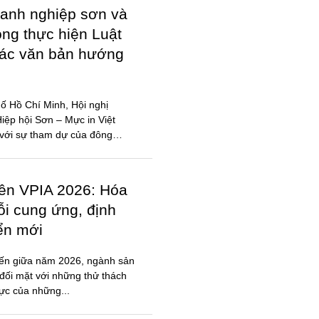
anh nghiệp sơn và
ong thực hiện Luật
các văn bản hướng
ố Hồ Chí Minh, Hội nghị
ệp hội Sơn – Mực in Việt
với sự tham dự của đông
iên VPIA 2026: Hóa
ỗi cung ứng, định
iển mới
đến giữa năm 2026, ngành sản
đối mặt với những thử thách
lực của những...