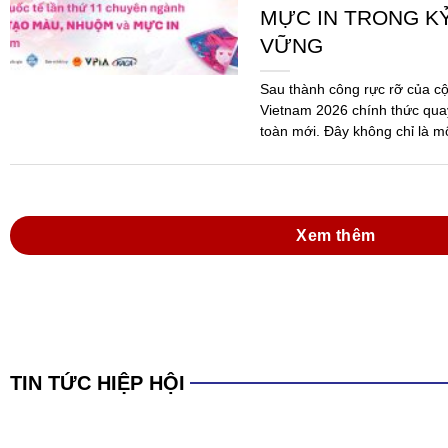
MỰC IN TRONG K
VỮNG
Sau thành công rực rỡ của c
Vietnam 2026 chính thức quay
toàn mới. Đây không chỉ là m
mà...
Xem thêm
TIN TỨC HIỆP HỘI