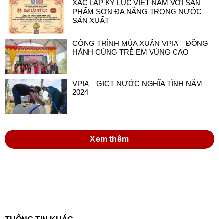
XÁC LẬP KỶ LỤC VIỆT NAM VỚI SẢN
PHẨM SƠN ĐA NĂNG TRONG NƯỚC
SẢN XUẤT
CÔNG TRÌNH MÙA XUÂN VPIA – ĐỒNG
HÀNH CÙNG TRẺ EM VÙNG CAO
VPIA – GIỌT NƯỚC NGHĨA TÌNH NĂM
2024
Xem thêm