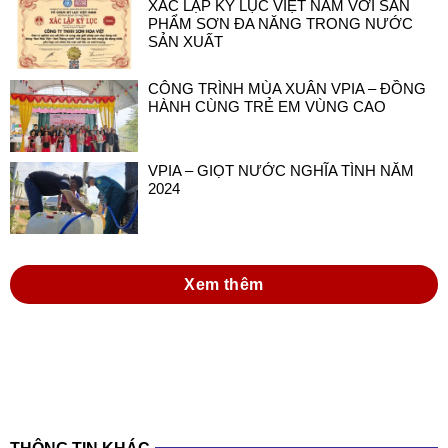
XÁC LẬP KỶ LỤC VIỆT NAM VỚI SẢN
PHẨM SƠN ĐA NĂNG TRONG NƯỚC
SẢN XUẤT
CÔNG TRÌNH MÙA XUÂN VPIA – ĐỒNG
HÀNH CÙNG TRẺ EM VÙNG CAO
VPIA – GIỌT NƯỚC NGHĨA TÌNH NĂM
2024
Xem thêm