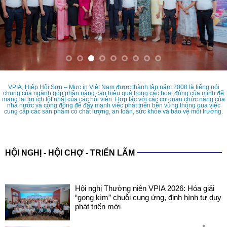
VPIA, Hiệp Hội Sơn – Mực in Việt Nam được thành lập năm 2008 là tiếng nói
chung của ngành góp phần nâng cao hiệu quả trong các hoạt động của mình để
mang lại lợi ích tốt nhất của các hội viên. Hợp tác với các cơ quan chức năng của
nhà nước và cộng đồng để đẩy mạnh việc phát triển bền vững thông qua việc
cung cấp các sản phẩm có chất lượng, an toàn, sức khỏe và bảo vệ môi trường.
HỘI NGHỊ - HỘI CHỢ - TRIỂN LÃM
Hội nghị Thường niên VPIA 2026: Hóa giải
“gọng kìm” chuỗi cung ứng, định hình tư duy
phát triển mới