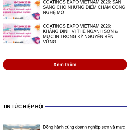
COATINGS EXPO VIETNAM 2026: SẴN
SÀNG CHO NHỮNG ĐIỂM CHẠM CÔNG
NGHỆ MỚI
COATINGS EXPO VIETNAM 2026:
KHẲNG ĐỊNH VỊ THẾ NGÀNH SƠN &
MỰC IN TRONG KỶ NGUYÊN BỀN
VỮNG
Xem thêm
TIN TỨC HIỆP HỘI
Đồng hành cùng doanh nghiệp sơn và mực