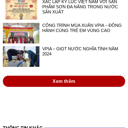
XÁC LẬP KỶ LỤC VIỆT NAM VỚI SẢN
PHẨM SƠN ĐA NĂNG TRONG NƯỚC
SẢN XUẤT
CÔNG TRÌNH MÙA XUÂN VPIA – ĐỒNG
HÀNH CÙNG TRẺ EM VÙNG CAO
VPIA – GIỌT NƯỚC NGHĨA TÌNH NĂM
2024
Xem thêm