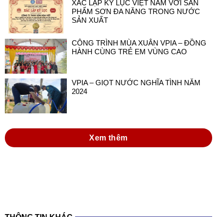
XÁC LẬP KỶ LỤC VIỆT NAM VỚI SẢN
PHẨM SƠN ĐA NĂNG TRONG NƯỚC
SẢN XUẤT
CÔNG TRÌNH MÙA XUÂN VPIA – ĐỒNG
HÀNH CÙNG TRẺ EM VÙNG CAO
VPIA – GIỌT NƯỚC NGHĨA TÌNH NĂM
2024
Xem thêm