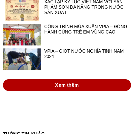
XÁC LẬP KỶ LỤC VIỆT NAM VỚI SẢN
PHẨM SƠN ĐA NĂNG TRONG NƯỚC
SẢN XUẤT
CÔNG TRÌNH MÙA XUÂN VPIA – ĐỒNG
HÀNH CÙNG TRẺ EM VÙNG CAO
VPIA – GIỌT NƯỚC NGHĨA TÌNH NĂM
2024
Xem thêm