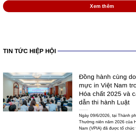
MỰC IN TRONG K
VỮNG
Sau thành công rực rỡ của c
Vietnam 2026 chính thức quay
toàn mới. Đây không chỉ là m
mà...
Xem thêm
TIN TỨC HIỆP HỘI