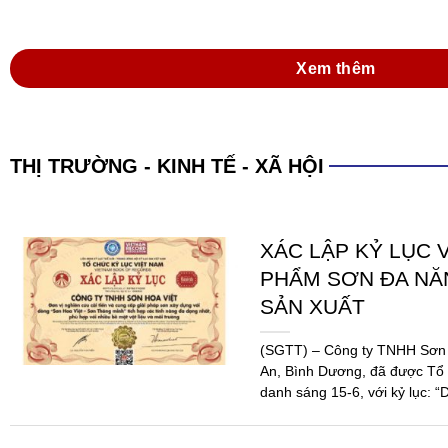
THỂ THAO KẾT N
DOANH NGHIỆP SƠ
CHẤT 2026
Giải Pickleball Sơn – Mực in
2026 là một trong những hoạ
doanh nghiệp gắn kết, minh b
Ngành...
Xem thêm
THỊ TRƯỜNG - KINH TẾ - XÃ HỘI