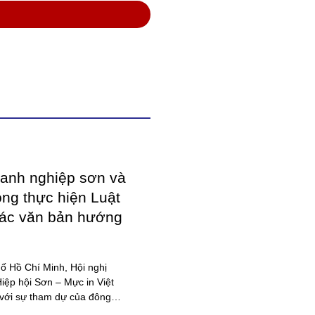
Ỷ NGUYÊN BỀN
triển lãm quốc tế về máy và thiết bị ngành công
nghiệp đóng gói bao bì & in ấn lầ
2025
ột mốc 10 năm, Coatings Expo
 trở lại với diện mạo hoàn
by-o-coat – hội viên vpia, sáng chế vật liệu silica
ột triển lãm chuyên ngành,
từ trấu đầu tiên trên thế giới cho
chất phủ