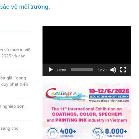
ần nâng cao hiệu quả trong các hoạt động của mình
ng đồng để đẩy mạnh việc phát triển bền vững thông
bảo vệ môi trường.
Trình
chơi
Video
t 2025 và các
00:00
12:23