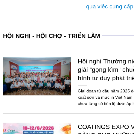
VPIA, Hiệp Hội Sơn – Mực in Việt Nam được thành 
để mang lại lợi ích tốt nhất của các hội viên. Hợ
qua việc cung cấp
HỘI NGHỊ - HỘI CHỢ - TRIỂN LÃM
Hội nghị Thường n
giải “gọng kìm” chu