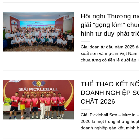
Đồng hành cùng do
mực in Việt Nam tr
Hóa chất 2025 và 
dẫn thi hành Luật
Ngày 09/6/2026, tại Thành ph
Thường niên năm 2026 của Hi
Nam (VPIA) đã được tổ chức 
đảo...
Hội nghị Thường n
giải “gọng kìm” chu
hình tư duy phát tr
Giai đoạn từ đầu năm 2025 
xuất sơn và mực in Việt Nam 
chưa từng có tiền lệ dưới áp 