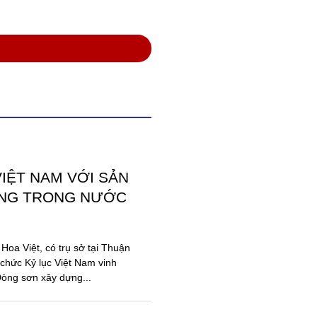
ỐI CỘNG ĐỒNG
N, MỰC IN, HÓA
 – Hóa chất miền Bắc mở rộng
t động thúc đẩy cộng đồng
ạch, hợp tác hiệu quả.