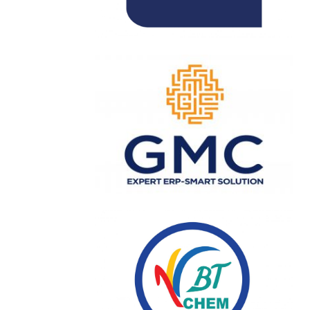
n thứ 23, năm
 ngành sơn &