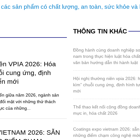
lập năm 2008 là tiếng nói chung của ngành góp ph
p tác với các cơ quan chức năng của nhà nước và cộ
 các sản phẩm có chất lượng, an toàn, sức khỏe và 
THÔNG TIN KHÁC
đồng hành cùng doanh nghiệp sơn và mực in việt
nam trong thực hiện luật hóa chấ
văn bản hướng dẫn thi hành luật
iên VPIA 2026: Hóa
ỗi cung ứng, định