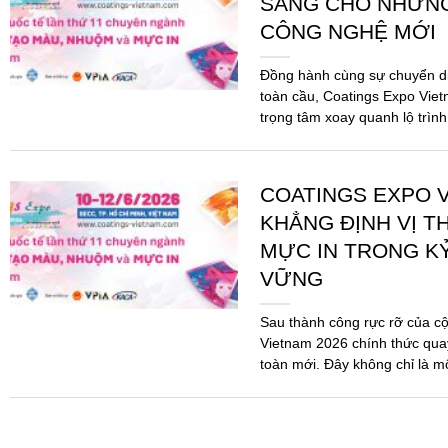
hình tư duy phát tr
Giai đoạn từ đầu năm 2025 
xuất sơn và mực in Việt Nam 
chưa từng có tiền lệ dưới áp 
COATINGS EXPO V
SÀNG CHO NHỮN
CÔNG NGHỆ MỚI
Đồng hành cùng sự chuyển d
toàn cầu, Coatings Expo Viet
trọng tâm xoay quanh lộ trình
pháp...
COATINGS EXPO V
KHẲNG ĐỊNH VỊ T