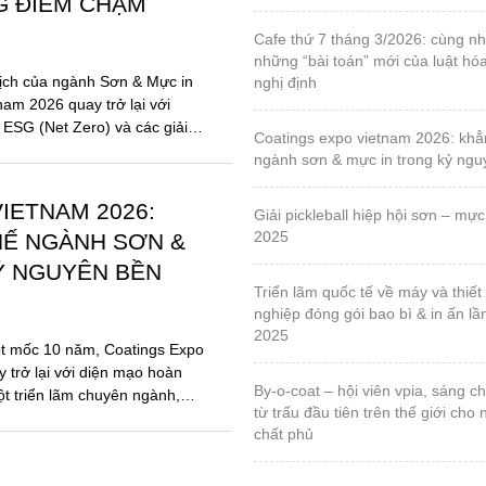
hội nghị thường niên vpia 2026: hóa giải “gọng
iển mới
kìm” chuỗi cung ứng, định hình tư
mới
đến giữa năm 2026, ngành sản
đối mặt với những thử thách
thể thao kết nối cộng đồng doanh nghiệp sơn,
lực của những...
mực in, hóa chất 2026
coatings expo vietnam 2026: sẵn sàng cho
IETNAM 2026: SẴN
những điểm chạm công nghệ mới
G ĐIỂM CHẠM
cafe thứ 7 tháng 3/2026: cùng nhau tháo gỡ
những “bài toán” mới của luật hó
ịch của ngành Sơn & Mực in
nghị định
nam 2026 quay trở lại với
 ESG (Net Zero) và các giải
coatings expo vietnam 2026: khẳng định vị thế
ngành sơn & mực in trong kỷ ng
IETNAM 2026:
giải pickleball hiệp hội sơn – mực in, lần 1 – năm
2025
HẾ NGÀNH SƠN &