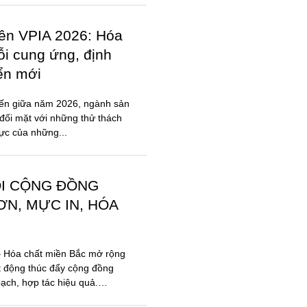
anh nghiệp sơn và
ong thực hiện Luật
các văn bản hướng
ố Hồ Chí Minh, Hội nghị
ệp hội Sơn – Mực in Việt
với sự tham dự của đông
iên VPIA 2026: Hóa
ỗi cung ứng, định
iển mới
đến giữa năm 2026, ngành sản
đối mặt với những thử thách
lực của những...