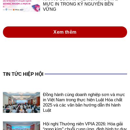
MỰC IN TRONG KỶ NGUYÊN BỀN
VỮNG
Xem thêm
TIN TỨC HIỆP HỘI
Đồng hành cùng doanh nghiệp sơn và mực
in Việt Nam trong thực hiện Luật Hóa chất
2025 và các văn bản hướng dẫn thi hành
Luật
Hội nghị Thường niên VPIA 2026: Hóa giải
“gọng kìm” chuỗi cung ứng, định hình tư duy