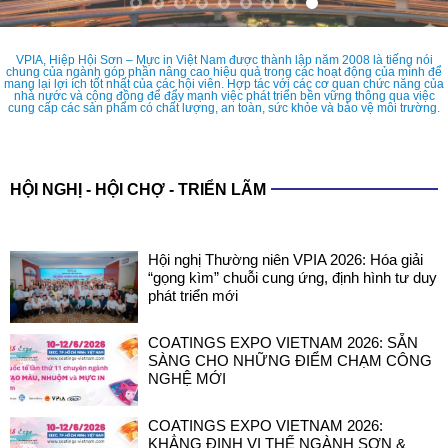
VPIA, Hiệp Hội Sơn – Mực in Việt Nam được thành lập năm 2008 là tiếng nói
chung của ngành góp phần nâng cao hiệu quả trong các hoạt động của mình để
mang lại lợi ích tốt nhất của các hội viên. Hợp tác với các cơ quan chức năng của
nhà nước và cộng đồng để đẩy mạnh việc phát triển bền vững thông qua việc
cung cấp các sản phẩm có chất lượng, an toàn, sức khỏe và bảo vệ môi trường.
HỘI NGHỊ - HỘI CHỢ - TRIỂN LÃM
Hội nghị Thường niên VPIA 2026: Hóa giải
“gọng kìm” chuỗi cung ứng, định hình tư duy
phát triển mới
COATINGS EXPO VIETNAM 2026: SẴN
SÀNG CHO NHỮNG ĐIỂM CHẠM CÔNG
NGHỆ MỚI
COATINGS EXPO VIETNAM 2026:
KHẲNG ĐỊNH VỊ THẾ NGÀNH SƠN &