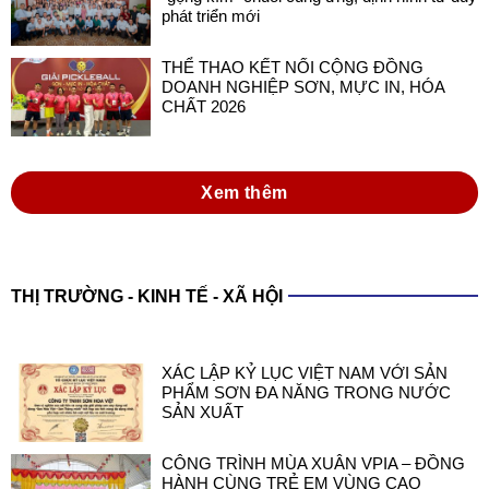
phát triển mới
THỂ THAO KẾT NỐI CỘNG ĐỒNG
DOANH NGHIỆP SƠN, MỰC IN, HÓA
CHẤT 2026
Xem thêm
THỊ TRƯỜNG - KINH TẾ - XÃ HỘI
XÁC LẬP KỶ LỤC VIỆT NAM VỚI SẢN
PHẨM SƠN ĐA NĂNG TRONG NƯỚC
SẢN XUẤT
CÔNG TRÌNH MÙA XUÂN VPIA – ĐỒNG
HÀNH CÙNG TRẺ EM VÙNG CAO