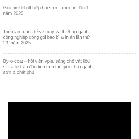
giải pickleball hiệp hội sơn – mực in, lần 1 –
năm 2025
triển lãm quốc tế về máy và thiết bị ngành
công nghiệp đóng gói bao bì & in ấn lần thứ
23, năm 2025
by-o-coat – hội viên vpia, sáng chế vật liệu
silica từ trấu đầu tiên trên thế giới cho ngành
sơn & chất phủ
Trình
chơi
Video