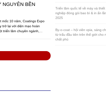
Ỷ NGUYÊN BỀN
triển lãm quốc tế về máy và thiết bị ngành công
nghiệp đóng gói bao bì & in ấn lầ
2025
ột mốc 10 năm, Coatings Expo
 trở lại với diện mạo hoàn
by-o-coat – hội viên vpia, sáng chế vật liệu silica
ột triển lãm chuyên ngành,
từ trấu đầu tiên trên thế giới cho
chất phủ