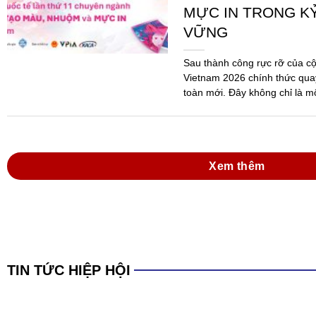
MỰC IN TRONG K
VỮNG
Sau thành công rực rỡ của c
Vietnam 2026 chính thức quay
toàn mới. Đây không chỉ là m
mà...
Xem thêm
TIN TỨC HIỆP HỘI