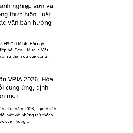
anh nghiệp sơn và
ong thực hiện Luật
các văn bản hướng
ố Hồ Chí Minh, Hội nghị
ệp hội Sơn – Mực in Việt
với sự tham dự của đông
iên VPIA 2026: Hóa
ỗi cung ứng, định
iển mới
đến giữa năm 2026, ngành sản
đối mặt với những thử thách
lực của những...