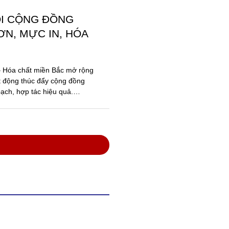
ỐI CỘNG ĐỒNG
N, MỰC IN, HÓA
 – Hóa chất miền Bắc mở rộng
t động thúc đẩy cộng đồng
ạch, hợp tác hiệu quả.