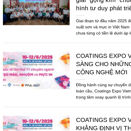
hình tư duy phát tr
Giai đoạn từ đầu năm 2025 
xuất sơn và mực in Việt Nam 
chưa từng có tiền lệ dưới áp 
COATINGS EXPO V
SÀNG CHO NHỮN
CÔNG NGHỆ MỚI
Đồng hành cùng sự chuyển d
toàn cầu, Coatings Expo Viet
trọng tâm xoay quanh lộ trình
pháp...
COATINGS EXPO V
KHẲNG ĐỊNH VỊ T