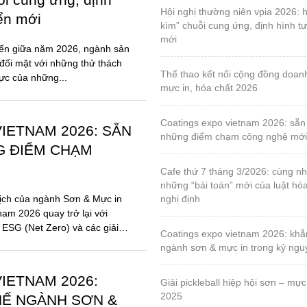
hội nghị thường niên vpia 2026: hóa giải “gọng
iển mới
kìm” chuỗi cung ứng, định hình tư
mới
đến giữa năm 2026, ngành sản
đối mặt với những thử thách
thể thao kết nối cộng đồng doanh nghiệp sơn,
lực của những...
mực in, hóa chất 2026
coatings expo vietnam 2026: sẵn sàng cho
IETNAM 2026: SẴN
những điểm chạm công nghệ mới
G ĐIỂM CHẠM
cafe thứ 7 tháng 3/2026: cùng nhau tháo gỡ
những “bài toán” mới của luật hó
ịch của ngành Sơn & Mực in
nghị định
nam 2026 quay trở lại với
 ESG (Net Zero) và các giải
coatings expo vietnam 2026: khẳng định vị thế
ngành sơn & mực in trong kỷ ng
IETNAM 2026:
giải pickleball hiệp hội sơn – mực in, lần 1 – năm
2025
HẾ NGÀNH SƠN &