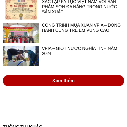
XÁC LẬP KỶ LỤC VIỆT NAM VỚI SẢN
PHẨM SƠN ĐA NĂNG TRONG NƯỚC
SẢN XUẤT
CÔNG TRÌNH MÙA XUÂN VPIA – ĐỒNG
HÀNH CÙNG TRẺ EM VÙNG CAO
VPIA – GIỌT NƯỚC NGHĨA TÌNH NĂM
2024
Xem thêm