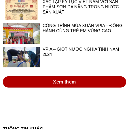
XÁC LẬP KỶ LỤC VIỆT NAM VỚI SẢN
PHẨM SƠN ĐA NĂNG TRONG NƯỚC
SẢN XUẤT
CÔNG TRÌNH MÙA XUÂN VPIA – ĐỒNG
HÀNH CÙNG TRẺ EM VÙNG CAO
VPIA – GIỌT NƯỚC NGHĨA TÌNH NĂM
2024
Xem thêm