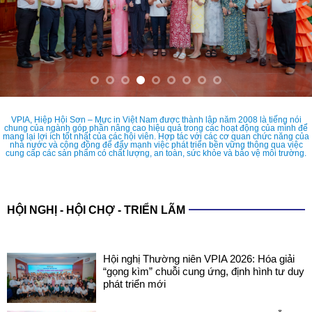
VPIA, Hiệp Hội Sơn – Mực in Việt Nam được thành lập năm 2008 là tiếng nói
chung của ngành góp phần nâng cao hiệu quả trong các hoạt động của mình để
mang lại lợi ích tốt nhất của các hội viên. Hợp tác với các cơ quan chức năng của
nhà nước và cộng đồng để đẩy mạnh việc phát triển bền vững thông qua việc
cung cấp các sản phẩm có chất lượng, an toàn, sức khỏe và bảo vệ môi trường.
HỘI NGHỊ - HỘI CHỢ - TRIỂN LÃM
Hội nghị Thường niên VPIA 2026: Hóa giải
“gọng kìm” chuỗi cung ứng, định hình tư duy
phát triển mới