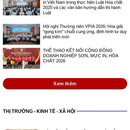
Hội nghị Thường niên VPIA 2026: Hóa giải
“gọng kìm” chuỗi cung ứng, định hình tư duy
phát triển mới
THỂ THAO KẾT NỐI CỘNG ĐỒNG
DOANH NGHIỆP SƠN, MỰC IN, HÓA
CHẤT 2026
Xem thêm
THỊ TRƯỜNG - KINH TẾ - XÃ HỘI
XÁC LẬP KỶ LỤC VIỆT NAM VỚI SẢN
PHẨM SƠN ĐA NĂNG TRONG NƯỚC
SẢN XUẤT