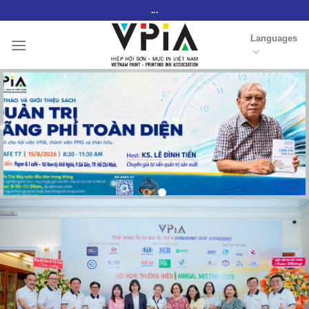
Skip
...
to
Languages
content