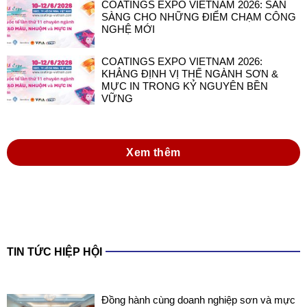
COATINGS EXPO VIETNAM 2026:
KHẲNG ĐỊNH VỊ THẾ NGÀNH SƠN &
MỰC IN TRONG KỶ NGUYÊN BỀN
VỮNG
Xem thêm
TIN TỨC HIỆP HỘI
Đồng hành cùng doanh nghiệp sơn và mực
in Việt Nam trong thực hiện Luật Hóa chất
2025 và các văn bản hướng dẫn thi hành
Luật