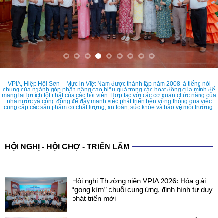
VPIA, Hiệp Hội Sơn – Mực in Việt Nam được thành lập năm 2008 là tiếng nói
chung của ngành góp phần nâng cao hiệu quả trong các hoạt động của mình để
mang lại lợi ích tốt nhất của các hội viên. Hợp tác với các cơ quan chức năng của
nhà nước và cộng đồng để đẩy mạnh việc phát triển bền vững thông qua việc
cung cấp các sản phẩm có chất lượng, an toàn, sức khỏe và bảo vệ môi trường.
HỘI NGHỊ - HỘI CHỢ - TRIỂN LÃM
Hội nghị Thường niên VPIA 2026: Hóa giải
“gọng kìm” chuỗi cung ứng, định hình tư duy
phát triển mới
COATINGS EXPO VIETNAM 2026: SẴN
SÀNG CHO NHỮNG ĐIỂM CHẠM CÔNG
NGHỆ MỚI