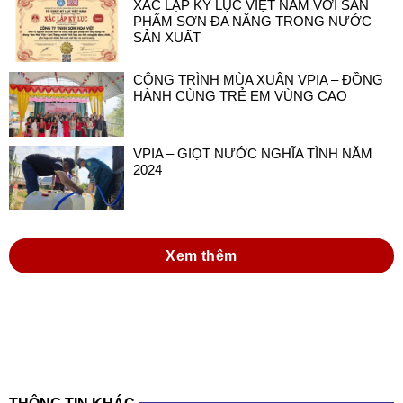
CÔNG TRÌNH MÙA XUÂN VPIA – ĐỒNG
HÀNH CÙNG TRẺ EM VÙNG CAO
VPIA – GIỌT NƯỚC NGHĨA TÌNH NĂM
2024
Xem thêm
THÔNG TIN KHÁC
đồng hành cùng doanh nghiệp sơn và mực in
việt nam trong thực hiện luật hóa chất 2025