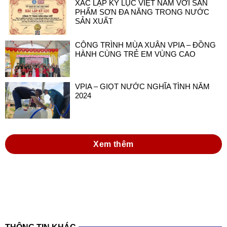
XÁC LẬP KỶ LỤC VIỆT NAM VỚI SẢN
PHẨM SƠN ĐA NĂNG TRONG NƯỚC
SẢN XUẤT
CÔNG TRÌNH MÙA XUÂN VPIA – ĐỒNG
HÀNH CÙNG TRẺ EM VÙNG CAO
VPIA – GIỌT NƯỚC NGHĨA TÌNH NĂM
2024
Xem thêm