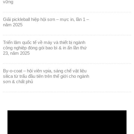
coatings expo vietnam 2026: khẳng định vị
thế ngành sơn & mực in trong kỷ nguyên bền
vững
giải pickleball hiệp hội sơn – mực in, lần 1 –
năm 2025
triển lãm quốc tế về máy và thiết bị ngành
công nghiệp đóng gói bao bì & in ấn lần thứ
23, năm 2025
by-o-coat – hội viên vpia, sáng chế vật liệu
silica từ trấu đầu tiên trên thế giới cho ngành
sơn & chất phủ