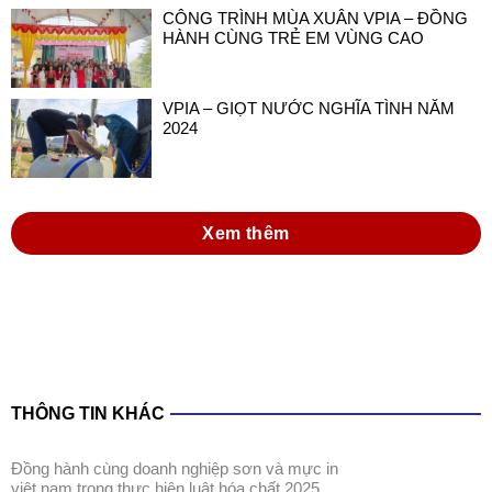
XÁC LẬP KỶ LỤC VIỆT NAM VỚI SẢN
PHẨM SƠN ĐA NĂNG TRONG NƯỚC
SẢN XUẤT
CÔNG TRÌNH MÙA XUÂN VPIA – ĐỒNG
HÀNH CÙNG TRẺ EM VÙNG CAO
VPIA – GIỌT NƯỚC NGHĨA TÌNH NĂM
2024
Xem thêm