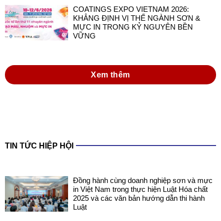
COATINGS EXPO VIETNAM 2026: SẴN
SÀNG CHO NHỮNG ĐIỂM CHẠM CÔNG
NGHỆ MỚI
COATINGS EXPO VIETNAM 2026:
KHẲNG ĐỊNH VỊ THẾ NGÀNH SƠN &
MỰC IN TRONG KỶ NGUYÊN BỀN
VỮNG
Xem thêm
TIN TỨC HIỆP HỘI
Đồng hành cùng doanh nghiệp sơn và mực