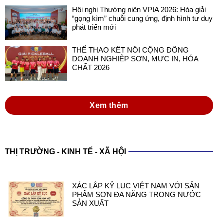
in Việt Nam trong thực hiện Luật Hóa chất
2025 và các văn bản hướng dẫn thi hành
Luật
Hội nghị Thường niên VPIA 2026: Hóa giải
“gọng kìm” chuỗi cung ứng, định hình tư duy
phát triển mới
THỂ THAO KẾT NỐI CỘNG ĐỒNG
DOANH NGHIỆP SƠN, MỰC IN, HÓA
CHẤT 2026
Xem thêm
THỊ TRƯỜNG - KINH TẾ - XÃ HỘI