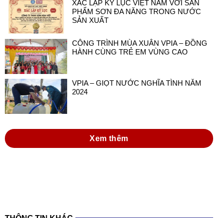
XÁC LẬP KỶ LỤC VIỆT NAM VỚI SẢN
PHẨM SƠN ĐA NĂNG TRONG NƯỚC
SẢN XUẤT
CÔNG TRÌNH MÙA XUÂN VPIA – ĐỒNG
HÀNH CÙNG TRẺ EM VÙNG CAO
VPIA – GIỌT NƯỚC NGHĨA TÌNH NĂM
2024
Xem thêm