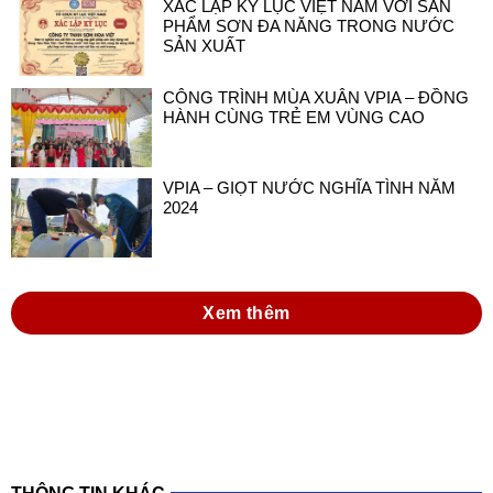
XÁC LẬP KỶ LỤC VIỆT NAM VỚI SẢN
PHẨM SƠN ĐA NĂNG TRONG NƯỚC
SẢN XUẤT
CÔNG TRÌNH MÙA XUÂN VPIA – ĐỒNG
HÀNH CÙNG TRẺ EM VÙNG CAO
VPIA – GIỌT NƯỚC NGHĨA TÌNH NĂM
2024
Xem thêm