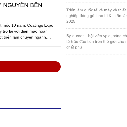
anh nghiệp sơn và
ong thực hiện Luật
các văn bản hướng
ố Hồ Chí Minh, Hội nghị
ệp hội Sơn – Mực in Việt
với sự tham dự của đông