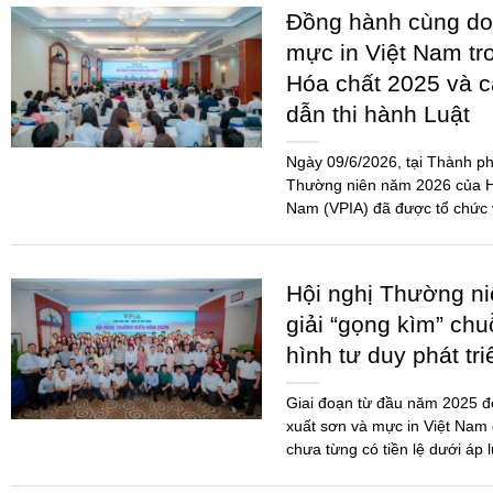
Hội nghị Thường n
giải “gọng kìm” chu
hình tư duy phát tr
Giai đoạn từ đầu năm 2025 
xuất sơn và mực in Việt Nam 
chưa từng có tiền lệ dưới áp 
THỂ THAO KẾT N
DOANH NGHIỆP SƠ
CHẤT 2026
Giải Pickleball Sơn – Mực in
2026 là một trong những hoạ
doanh nghiệp gắn kết, minh b
Ngành...