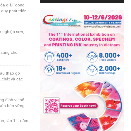
a chất và các
uyên bền vững
n thứ 23, năm
 ngành sơn &