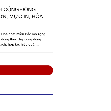
VIỆT NAM VỚI SẢN
ĂNG TRONG NƯỚC
oa Việt, có trụ sở tại Thuận
chức Kỷ lục Việt Nam vinh
Dòng sơn xây dựng...