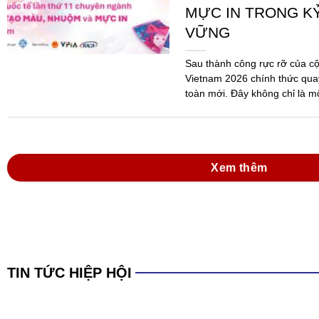
Xem thêm
TIN TỨC HIỆP HỘI
Đồng hành cùng do
mực in Việt Nam tr
Hóa chất 2025 và 
dẫn thi hành Luật
Ngày 09/6/2026, tại Thành ph
Thường niên năm 2026 của Hi
Nam (VPIA) đã được tổ chức 
đảo...