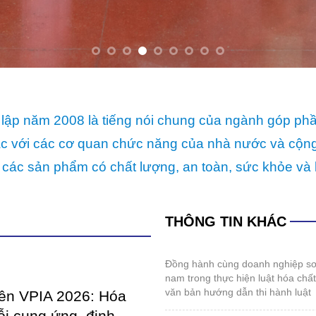
 các sản phẩm có chất lượng, an toàn, sức khỏe và 
THÔNG TIN KHÁC
đồng hành cùng doanh nghiệp sơn và mực in việt
nam trong thực hiện luật hóa chấ
văn bản hướng dẫn thi hành luật
iên VPIA 2026: Hóa
ỗi cung ứng, định
hội nghị thường niên vpia 2026: hóa giải “gọng
iển mới
kìm” chuỗi cung ứng, định hình tư
mới
đến giữa năm 2026, ngành sản
đối mặt với những thử thách
thể thao kết nối cộng đồng doanh nghiệp sơn,
lực của những...
mực in, hóa chất 2026
coatings expo vietnam 2026: sẵn sàng cho
IETNAM 2026: SẴN
những điểm chạm công nghệ mới