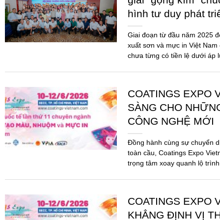
SÀNG CHO NHỮN
CÔNG NGHỆ MỚI
Đồng hành cùng sự chuyển d
toàn cầu, Coatings Expo Viet
trọng tâm xoay quanh lộ trình
pháp...
COATINGS EXPO V
KHẲNG ĐỊNH VỊ T
MỰC IN TRONG K
VỮNG
Sau thành công rực rỡ của c
Vietnam 2026 chính thức quay
toàn mới. Đây không chỉ là m
mà...