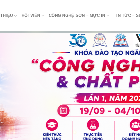
 THIỆU
HỘI VIÊN
CÔNG NGHỆ SƠN – MỰC IN
TIN TỨC – S