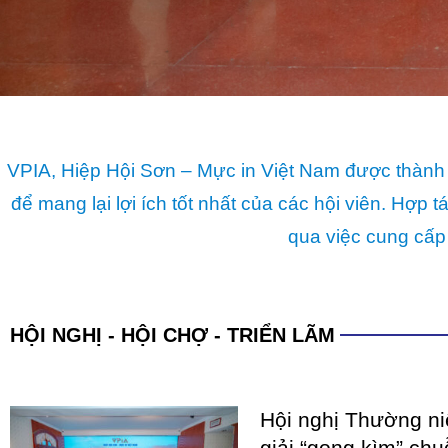
qua việc cung cấp
HỘI NGHỊ - HỘI CHỢ - TRIỂN LÃM
Hội nghị Thường n
giải “gọng kìm” chu
hình tư duy phát tr
Giai đoạn từ đầu năm 2025 
xuất sơn và mực in Việt Nam 
chưa từng có tiền lệ dưới áp 
COATINGS EXPO V