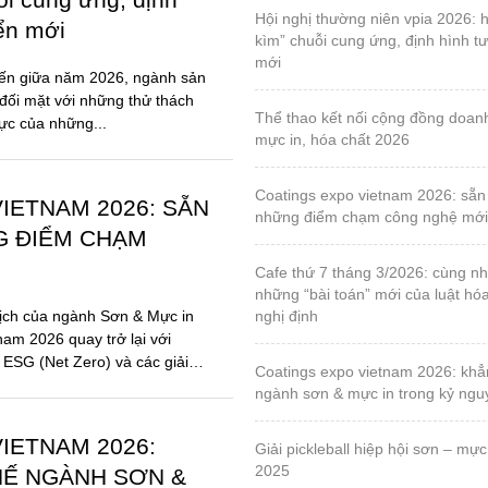
G ĐIỂM CHẠM
cafe thứ 7 tháng 3/2026: cùng nhau tháo gỡ
những “bài toán” mới của luật hó
ịch của ngành Sơn & Mực in
nghị định
nam 2026 quay trở lại với
 ESG (Net Zero) và các giải
coatings expo vietnam 2026: khẳng định vị thế
ngành sơn & mực in trong kỷ ng
IETNAM 2026:
giải pickleball hiệp hội sơn – mực in, lần 1 – năm
2025
HẾ NGÀNH SƠN &
Ỷ NGUYÊN BỀN
triển lãm quốc tế về máy và thiết bị ngành công
nghiệp đóng gói bao bì & in ấn lầ
2025
ột mốc 10 năm, Coatings Expo
 trở lại với diện mạo hoàn
by-o-coat – hội viên vpia, sáng chế vật liệu silica
ột triển lãm chuyên ngành,
từ trấu đầu tiên trên thế giới cho
chất phủ