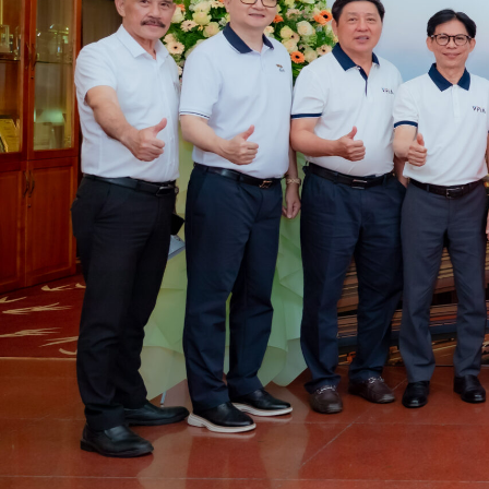
VPIA, Hiệp Hội Sơn – Mực in Việt Nam được thành 
để mang lại lợi ích tốt nhất của các hội viên. Hợ