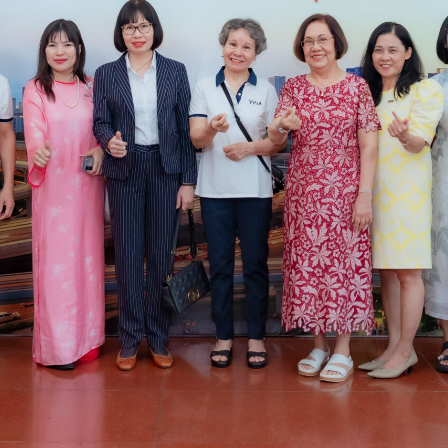
lập năm 2008 là tiếng nói chung của ngành góp ph
p tác với các cơ quan chức năng của nhà nước và cộ