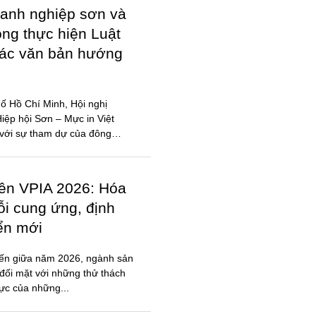
iên VPIA 2026: Hóa
ỗi cung ứng, định
iển mới
đến giữa năm 2026, ngành sản
đối mặt với những thử thách
lực của những...
ỐI CỘNG ĐỒNG
N, MỰC IN, HÓA
 – Hóa chất miền Bắc mở rộng
t động thúc đẩy cộng đồng
ạch, hợp tác hiệu quả.