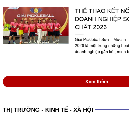
Xem thêm
THỊ TRƯỜNG - KINH TẾ - XÃ HỘI
XÁC LẬP KỶ LỤC 
PHẨM SƠN ĐA N
SẢN XUẤT
(SGTT) – Công ty TNHH Sơn H
An, Bình Dương, đã được Tổ 
danh sáng 15-6, với kỷ lục: “