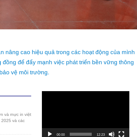
bảo vệ môi trường.
Trình
chơi
Video
t 2025 và các
00:00
12:23
 duy phát triển