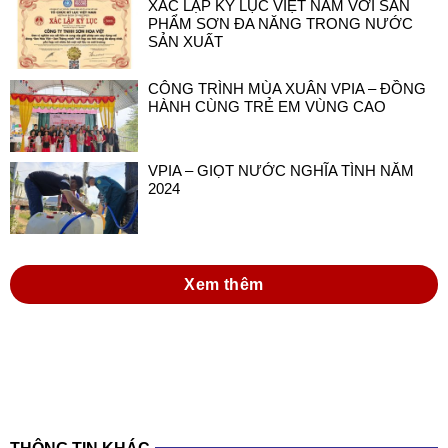
CÔNG TRÌNH MÙA XUÂN VPIA – ĐỒNG
HÀNH CÙNG TRẺ EM VÙNG CAO
VPIA – GIỌT NƯỚC NGHĨA TÌNH NĂM
2024
Xem thêm
THÔNG TIN KHÁC
đồng hành cùng doanh nghiệp sơn và mực in
việt nam trong thực hiện luật hóa chất 2025