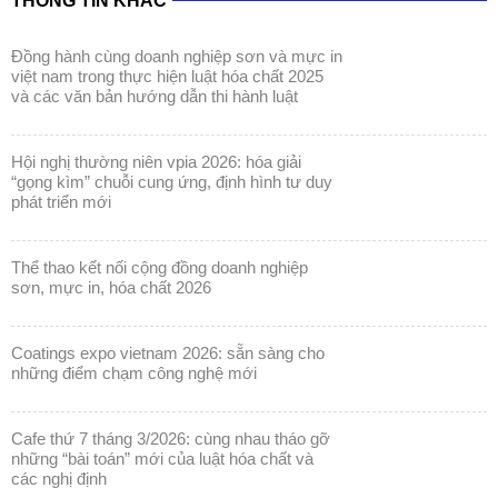
và các văn bản hướng dẫn thi hành luật
hội nghị thường niên vpia 2026: hóa giải
“gọng kìm” chuỗi cung ứng, định hình tư duy
phát triển mới
thể thao kết nối cộng đồng doanh nghiệp
sơn, mực in, hóa chất 2026
coatings expo vietnam 2026: sẵn sàng cho
những điểm chạm công nghệ mới
cafe thứ 7 tháng 3/2026: cùng nhau tháo gỡ
những “bài toán” mới của luật hóa chất và
các nghị định
coatings expo vietnam 2026: khẳng định vị
thế ngành sơn & mực in trong kỷ nguyên bền