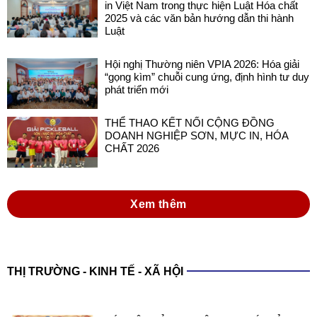
Hội nghị Thường niên VPIA 2026: Hóa giải
“gọng kìm” chuỗi cung ứng, định hình tư duy
phát triển mới
THỂ THAO KẾT NỐI CỘNG ĐỒNG
DOANH NGHIỆP SƠN, MỰC IN, HÓA
CHẤT 2026
Xem thêm
THỊ TRƯỜNG - KINH TẾ - XÃ HỘI
XÁC LẬP KỶ LỤC VIỆT NAM VỚI SẢN
PHẨM SƠN ĐA NĂNG TRONG NƯỚC
SẢN XUẤT