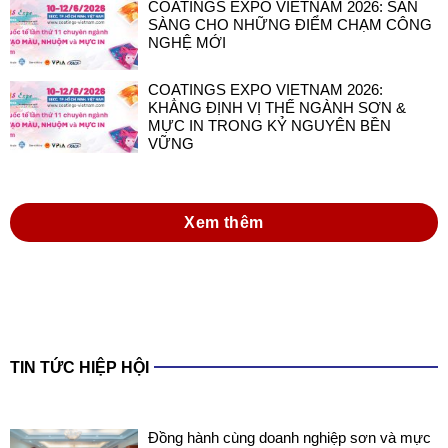
COATINGS EXPO VIETNAM 2026:
KHẲNG ĐỊNH VỊ THẾ NGÀNH SƠN &
MỰC IN TRONG KỶ NGUYÊN BỀN
VỮNG
Xem thêm
TIN TỨC HIỆP HỘI
Đồng hành cùng doanh nghiệp sơn và mực
in Việt Nam trong thực hiện Luật Hóa chất
2025 và các văn bản hướng dẫn thi hành
Luật