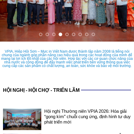
VPIA, Hiệp Hội Sơn – Mực in Việt Nam được thành lập năm 2008 là tiếng nói
chung của ngành góp phần nâng cao hiệu quả trong các hoạt động của mình để
mang lại lợi ích tốt nhất của các hội viên. Hợp tác với các cơ quan chức năng của
nhà nước và cộng đồng để đẩy mạnh việc phát triển bền vững thông qua việc
cung cấp các sản phẩm có chất lượng, an toàn, sức khỏe và bảo vệ môi trường.
HỘI NGHỊ - HỘI CHỢ - TRIỂN LÃM
Hội nghị Thường niên VPIA 2026: Hóa giải
“gọng kìm” chuỗi cung ứng, định hình tư duy
phát triển mới
COATINGS EXPO VIETNAM 2026: SẴN
SÀNG CHO NHỮNG ĐIỂM CHẠM CÔNG
NGHỆ MỚI