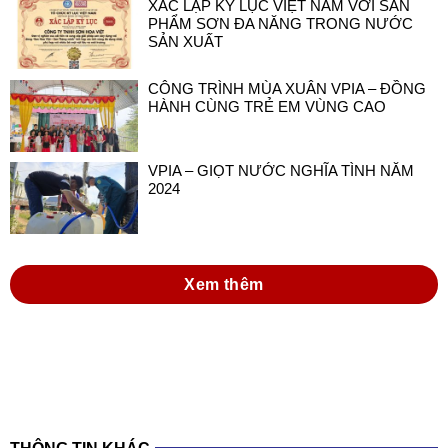
XÁC LẬP KỶ LỤC VIỆT NAM VỚI SẢN
PHẨM SƠN ĐA NĂNG TRONG NƯỚC
SẢN XUẤT
CÔNG TRÌNH MÙA XUÂN VPIA – ĐỒNG
HÀNH CÙNG TRẺ EM VÙNG CAO
VPIA – GIỌT NƯỚC NGHĨA TÌNH NĂM
2024
Xem thêm