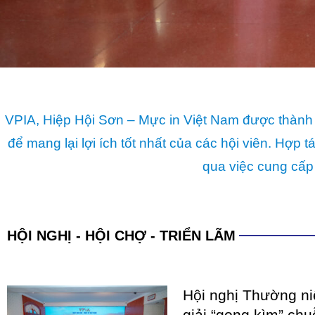
VPIA, Hiệp Hội Sơn – Mực in Việt Nam được thành 
để mang lại lợi ích tốt nhất của các hội viên. Hợ
qua việc cung cấp
HỘI NGHỊ - HỘI CHỢ - TRIỂN LÃM
Hội nghị Thường n
giải “gọng kìm” chu