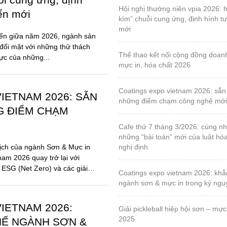
hội nghị thường niên vpia 2026: hóa giải “gọng
iển mới
kìm” chuỗi cung ứng, định hình tư
mới
đến giữa năm 2026, ngành sản
đối mặt với những thử thách
thể thao kết nối cộng đồng doanh nghiệp sơn,
lực của những...
mực in, hóa chất 2026
coatings expo vietnam 2026: sẵn sàng cho
IETNAM 2026: SẴN
những điểm chạm công nghệ mới
G ĐIỂM CHẠM
cafe thứ 7 tháng 3/2026: cùng nhau tháo gỡ
những “bài toán” mới của luật hó
ịch của ngành Sơn & Mực in
nghị định
nam 2026 quay trở lại với
 ESG (Net Zero) và các giải
coatings expo vietnam 2026: khẳng định vị thế
ngành sơn & mực in trong kỷ ng
IETNAM 2026:
giải pickleball hiệp hội sơn – mực in, lần 1 – năm
2025
HẾ NGÀNH SƠN &