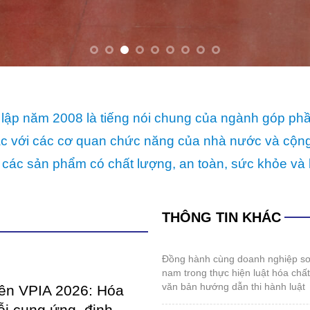
lập năm 2008 là tiếng nói chung của ngành góp ph
p tác với các cơ quan chức năng của nhà nước và cộ
 các sản phẩm có chất lượng, an toàn, sức khỏe và 
THÔNG TIN KHÁC
đồng hành cùng doanh nghiệp sơn và mực in việt
nam trong thực hiện luật hóa chấ
văn bản hướng dẫn thi hành luật
iên VPIA 2026: Hóa
ỗi cung ứng, định