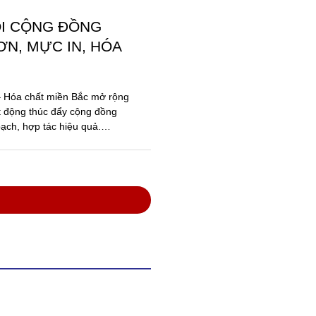
ỐI CỘNG ĐỒNG
N, MỰC IN, HÓA
 – Hóa chất miền Bắc mở rộng
t động thúc đẩy cộng đồng
ạch, hợp tác hiệu quả.