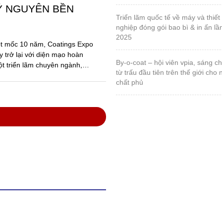
Ỷ NGUYÊN BỀN
triển lãm quốc tế về máy và thiết bị ngành công
nghiệp đóng gói bao bì & in ấn lầ
2025
ột mốc 10 năm, Coatings Expo
 trở lại với diện mạo hoàn
by-o-coat – hội viên vpia, sáng chế vật liệu silica
ột triển lãm chuyên ngành,
từ trấu đầu tiên trên thế giới cho
chất phủ