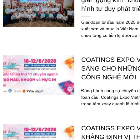
hình tư duy phát tr
Giai đoạn từ đầu năm 2025 
xuất sơn và mực in Việt Nam 
chưa từng có tiền lệ dưới áp 
COATINGS EXPO V
SÀNG CHO NHỮN
CÔNG NGHỆ MỚI
Đồng hành cùng sự chuyển d
toàn cầu, Coatings Expo Viet
trọng tâm xoay quanh lộ trình
pháp...
COATINGS EXPO V
KHẲNG ĐỊNH VỊ T