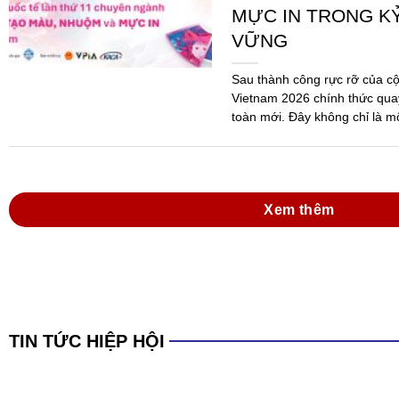
MỰC IN TRONG K
VỮNG
Sau thành công rực rỡ của c
Vietnam 2026 chính thức quay
toàn mới. Đây không chỉ là m
mà...
Xem thêm
TIN TỨC HIỆP HỘI