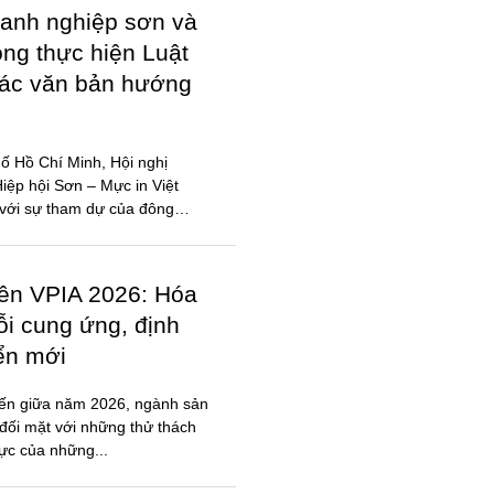
anh nghiệp sơn và
ong thực hiện Luật
các văn bản hướng
ố Hồ Chí Minh, Hội nghị
ệp hội Sơn – Mực in Việt
với sự tham dự của đông
iên VPIA 2026: Hóa
ỗi cung ứng, định
iển mới
đến giữa năm 2026, ngành sản
đối mặt với những thử thách
lực của những...