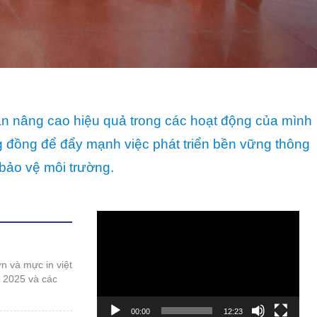
ần nâng cao hiệu quả trong các hoạt động của mình
ng đồng để đẩy mạnh việc phát triển bền vững thông
bảo vệ môi trường.
Trình
chơi
Video
t 2025 và các
00:00
12:23