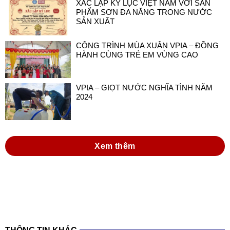
XÁC LẬP KỶ LỤC VIỆT NAM VỚI SẢN
PHẨM SƠN ĐA NĂNG TRONG NƯỚC
SẢN XUẤT
CÔNG TRÌNH MÙA XUÂN VPIA – ĐỒNG
HÀNH CÙNG TRẺ EM VÙNG CAO
VPIA – GIỌT NƯỚC NGHĨA TÌNH NĂM
2024
Xem thêm