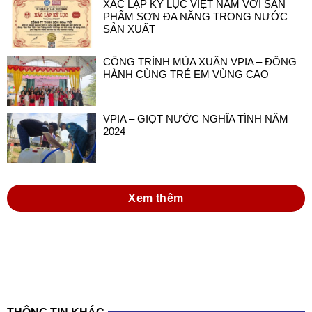
XÁC LẬP KỶ LỤC VIỆT NAM VỚI SẢN
PHẨM SƠN ĐA NĂNG TRONG NƯỚC
SẢN XUẤT
CÔNG TRÌNH MÙA XUÂN VPIA – ĐỒNG
HÀNH CÙNG TRẺ EM VÙNG CAO
VPIA – GIỌT NƯỚC NGHĨA TÌNH NĂM
2024
Xem thêm