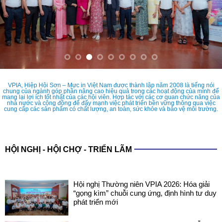
VPIA, Hiệp Hội Sơn – Mực in Việt Nam được thành lập năm 2008 là tiếng nói
chung của ngành góp phần nâng cao hiệu quả trong các hoạt động của mình để
mang lại lợi ích tốt nhất của các hội viên. Hợp tác với các cơ quan chức năng của
nhà nước và cộng đồng để đẩy mạnh việc phát triển bền vững thông qua việc
cung cấp các sản phẩm có chất lượng, an toàn, sức khỏe và bảo vệ môi trường.
HỘI NGHỊ - HỘI CHỢ - TRIỂN LÃM
Hội nghị Thường niên VPIA 2026: Hóa giải
“gọng kìm” chuỗi cung ứng, định hình tư duy
phát triển mới