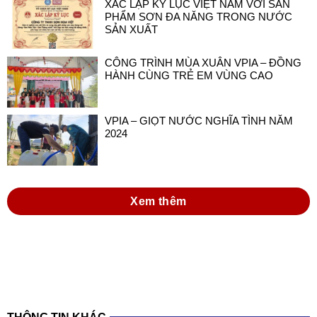
XÁC LẬP KỶ LỤC VIỆT NAM VỚI SẢN
PHẨM SƠN ĐA NĂNG TRONG NƯỚC
SẢN XUẤT
CÔNG TRÌNH MÙA XUÂN VPIA – ĐỒNG
HÀNH CÙNG TRẺ EM VÙNG CAO
VPIA – GIỌT NƯỚC NGHĨA TÌNH NĂM
2024
Xem thêm