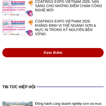
COATINGS EXPO VIETNAM 2026: SẴN
SÀNG CHO NHỮNG ĐIỂM CHẠM CÔNG
NGHỆ MỚI
COATINGS EXPO VIETNAM 2026:
KHẲNG ĐỊNH VỊ THẾ NGÀNH SƠN &
MỰC IN TRONG KỶ NGUYÊN BỀN
VỮNG
Xem thêm
TIN TỨC HIỆP HỘI
Đồng hành cùng doanh nghiệp sơn và mực