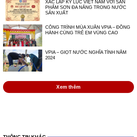
XÁC LẬP KỶ LỤC VIỆT NAM VỚI SẢN
PHẨM SƠN ĐA NĂNG TRONG NƯỚC
SẢN XUẤT
CÔNG TRÌNH MÙA XUÂN VPIA – ĐỒNG
HÀNH CÙNG TRẺ EM VÙNG CAO
VPIA – GIỌT NƯỚC NGHĨA TÌNH NĂM
2024
Xem thêm