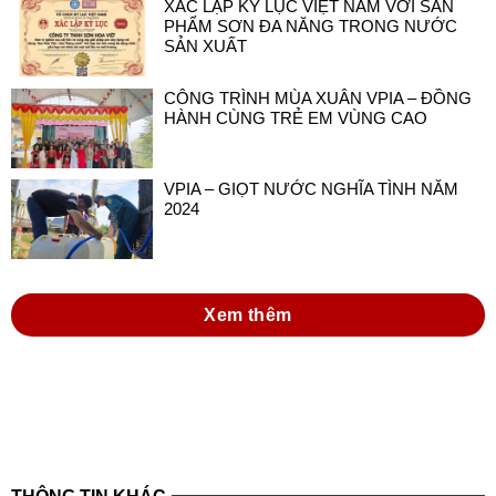
XÁC LẬP KỶ LỤC VIỆT NAM VỚI SẢN
PHẨM SƠN ĐA NĂNG TRONG NƯỚC
SẢN XUẤT
CÔNG TRÌNH MÙA XUÂN VPIA – ĐỒNG
HÀNH CÙNG TRẺ EM VÙNG CAO
VPIA – GIỌT NƯỚC NGHĨA TÌNH NĂM
2024
Xem thêm