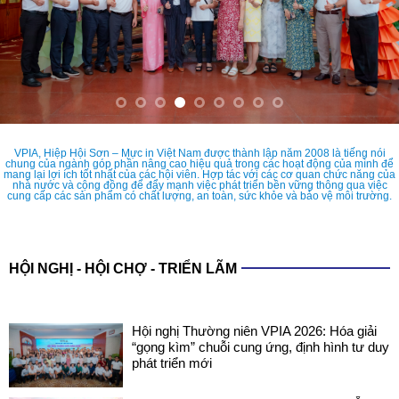
VPIA, Hiệp Hội Sơn – Mực in Việt Nam được thành lập năm 2008 là tiếng nói
chung của ngành góp phần nâng cao hiệu quả trong các hoạt động của mình để
mang lại lợi ích tốt nhất của các hội viên. Hợp tác với các cơ quan chức năng của
nhà nước và cộng đồng để đẩy mạnh việc phát triển bền vững thông qua việc
cung cấp các sản phẩm có chất lượng, an toàn, sức khỏe và bảo vệ môi trường.
HỘI NGHỊ - HỘI CHỢ - TRIỂN LÃM
Hội nghị Thường niên VPIA 2026: Hóa giải
“gọng kìm” chuỗi cung ứng, định hình tư duy
phát triển mới