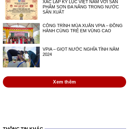
CÔNG TRÌNH MÙA XUÂN VPIA – ĐỒNG
HÀNH CÙNG TRẺ EM VÙNG CAO
VPIA – GIỌT NƯỚC NGHĨA TÌNH NĂM
2024
Xem thêm
THÔNG TIN KHÁC
đồng hành cùng doanh nghiệp sơn và mực in
việt nam trong thực hiện luật hóa chất 2025