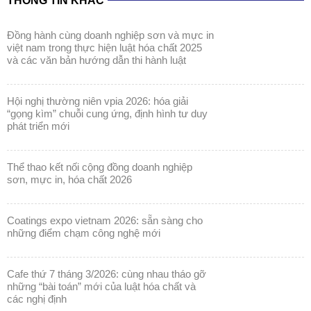
và các văn bản hướng dẫn thi hành luật
hội nghị thường niên vpia 2026: hóa giải
“gọng kìm” chuỗi cung ứng, định hình tư duy
phát triển mới
thể thao kết nối cộng đồng doanh nghiệp
sơn, mực in, hóa chất 2026
coatings expo vietnam 2026: sẵn sàng cho
những điểm chạm công nghệ mới
cafe thứ 7 tháng 3/2026: cùng nhau tháo gỡ
những “bài toán” mới của luật hóa chất và
các nghị định
coatings expo vietnam 2026: khẳng định vị
thế ngành sơn & mực in trong kỷ nguyên bền