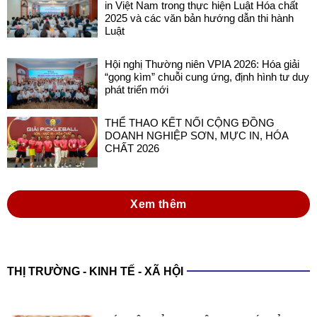
Hội nghị Thường niên VPIA 2026: Hóa giải
“gọng kìm” chuỗi cung ứng, định hình tư duy
phát triển mới
THỂ THAO KẾT NỐI CỘNG ĐỒNG
DOANH NGHIỆP SƠN, MỰC IN, HÓA
CHẤT 2026
Xem thêm
THỊ TRƯỜNG - KINH TẾ - XÃ HỘI
XÁC LẬP KỶ LỤC VIỆT NAM VỚI SẢN
PHẨM SƠN ĐA NĂNG TRONG NƯỚC
SẢN XUẤT