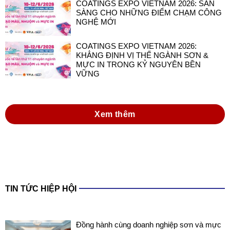
COATINGS EXPO VIETNAM 2026:
KHẲNG ĐỊNH VỊ THẾ NGÀNH SƠN &
MỰC IN TRONG KỶ NGUYÊN BỀN
VỮNG
Xem thêm
TIN TỨC HIỆP HỘI
Đồng hành cùng doanh nghiệp sơn và mực
in Việt Nam trong thực hiện Luật Hóa chất
2025 và các văn bản hướng dẫn thi hành
Luật