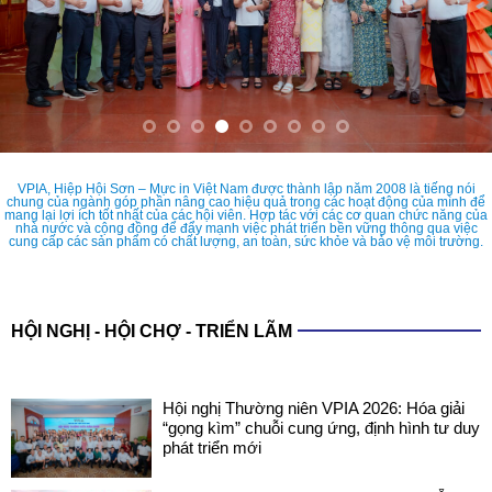
VPIA, Hiệp Hội Sơn – Mực in Việt Nam được thành lập năm 2008 là tiếng nói
chung của ngành góp phần nâng cao hiệu quả trong các hoạt động của mình để
mang lại lợi ích tốt nhất của các hội viên. Hợp tác với các cơ quan chức năng của
nhà nước và cộng đồng để đẩy mạnh việc phát triển bền vững thông qua việc
cung cấp các sản phẩm có chất lượng, an toàn, sức khỏe và bảo vệ môi trường.
HỘI NGHỊ - HỘI CHỢ - TRIỂN LÃM
Hội nghị Thường niên VPIA 2026: Hóa giải
“gọng kìm” chuỗi cung ứng, định hình tư duy
phát triển mới
COATINGS EXPO VIETNAM 2026: SẴN
SÀNG CHO NHỮNG ĐIỂM CHẠM CÔNG
NGHỆ MỚI