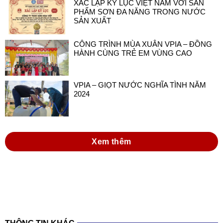
XÁC LẬP KỶ LỤC VIỆT NAM VỚI SẢN
PHẨM SƠN ĐA NĂNG TRONG NƯỚC
SẢN XUẤT
CÔNG TRÌNH MÙA XUÂN VPIA – ĐỒNG
HÀNH CÙNG TRẺ EM VÙNG CAO
VPIA – GIỌT NƯỚC NGHĨA TÌNH NĂM
2024
Xem thêm