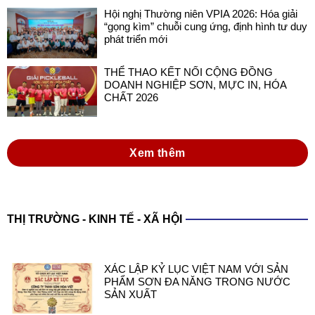
Hội nghị Thường niên VPIA 2026: Hóa giải
“gọng kìm” chuỗi cung ứng, định hình tư duy
phát triển mới
THỂ THAO KẾT NỐI CỘNG ĐỒNG
DOANH NGHIỆP SƠN, MỰC IN, HÓA
CHẤT 2026
Xem thêm
THỊ TRƯỜNG - KINH TẾ - XÃ HỘI
XÁC LẬP KỶ LỤC VIỆT NAM VỚI SẢN
PHẨM SƠN ĐA NĂNG TRONG NƯỚC
SẢN XUẤT