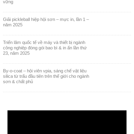
vững
giải pickleball hiệp hội sơn – mực in, lần 1 –
năm 2025
triển lãm quốc tế về máy và thiết bị ngành
công nghiệp đóng gói bao bì & in ấn lần thứ
23, năm 2025
by-o-coat – hội viên vpia, sáng chế vật liệu
silica từ trấu đầu tiên trên thế giới cho ngành
sơn & chất phủ
Trình
chơi
Video