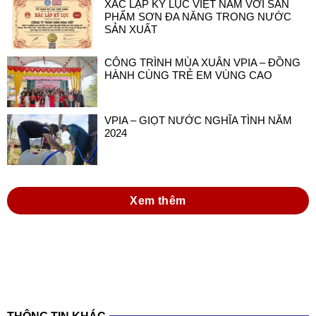
XÁC LẬP KỶ LỤC VIỆT NAM VỚI SẢN
PHẨM SƠN ĐA NĂNG TRONG NƯỚC
SẢN XUẤT
CÔNG TRÌNH MÙA XUÂN VPIA – ĐỒNG
HÀNH CÙNG TRẺ EM VÙNG CAO
VPIA – GIỌT NƯỚC NGHĨA TÌNH NĂM
2024
Xem thêm